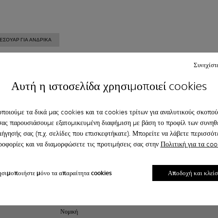
ΕΣΟΥΆΡ ΓΙΑ ΑΝΔΡΙΚΑ
Συνεχίστ
Αυτή η ιστοσελίδα χρησιμοποιεί cookies
Αγορές στο
Φροντίδα
Σχετικά με την
ReCamper
Camper.com
πελατών
Camper
Φροντίδα
Παρακολούθηση
Συχνές
Ιστορία
παπουτσιών
παραγγελίας
ερωτήσεις
ποιούμε τα δικά μας cookies και τα cookies τρίτων για αναλυτικούς σκοπούς
Camper Together
Take Back
Πληρωμές
Επικοινωνήστε
σας παρουσιάσουμε εξατομικευμένη διαφήμιση με βάση το προφίλ των συνηθ
Social
ReCrafted
Παράδοση
μαζί μας
ιήγησής σας (π.χ. σελίδες που επισκεφτήκατε). Μπορείτε να λάβετε περισσότ
Responsibility
Επιστροφές και
Accessibility
οφορίες και να διαμορφώσετε τις προτιμήσεις σας στην
Πολιτική για τα coo
Επιχειρηματικές
αλλαγές
Πολιτική
ευκαιρίες
Buy Better
απορρήτου
Casa Camper
Εγγύηση
σιμοποιήστε μόνο τα απαραίτητα cookies
Πολιτική
Hotels
Αποδοχή και κλεί
προϊόντος
Cookies
Blog
Εγγύηση εφ’
Διαχείριση
όρου ζωής
Cookies
Νομική