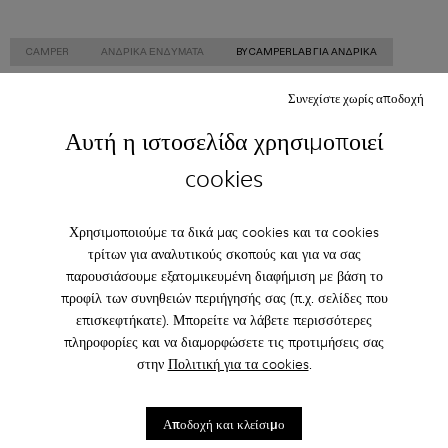
CAMPER
ΑΝΔΡΙΚΑ ΕΝΔΎΜΑΤΑ
BY CAMPERLAB ΓΙΑ ΑΝΔΡΙΚΑ
Συνεχίστε χωρίς αποδοχή
Αυτή η ιστοσελίδα χρησιμοποιεί
Family & Friends: Get 50% Off
cookies
Σωστά. Ως μέρος της κοινότητάς μας, θα απολαμβάνετε αποκλειστικά
προνόμια όπως εκπτώσεις, έγκαιρη πρόσβαση, προσκλήσεις σε
εκδηλώσεις και πολλά, πολλά άλλα.
Χρησιμοποιούμε τα δικά μας cookies και τα cookies
Γίνετε μέλος
τρίτων για αναλυτικούς σκοπούς και για να σας
παρουσιάσουμε εξατομικευμένη διαφήμιση με βάση το
προφίλ των συνηθειών περιήγησής σας (π.χ. σελίδες που
επισκεφτήκατε). Μπορείτε να λάβετε περισσότερες
πληροφορίες και να διαμορφώσετε τις προτιμήσεις σας
Greece
/
ελληνικά
στην
Πολιτική για τα cookies
.
Αποδοχή και κλείσιμο
Βοήθεια
Contact Us