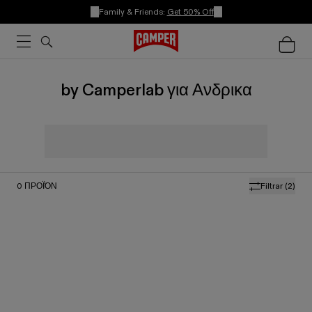
Family & Friends:
Get 50% Off
by Camperlab για Ανδρικα
0
ΠΡΟΪΌΝ
Filtrar
(2)