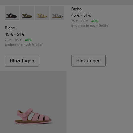
Bicho
45 € - 51 €
Bicho - 80177-062 - Dunkelblaue Kindersandale aus Leder
Bicho - 80177-088
Bicho - 80177-086
Bicho - 80177-082
Bicho - 80177-078
Bicho - 80177-077
Bicho - 80177-07
Bicho - 8
Bic
75 € - 85 €
-40%
Endpreis je nach Größe
Bicho
45 € - 51 €
75 € - 85 €
-40%
Endpreis je nach Größe
Hinzufügen
Hinzufügen