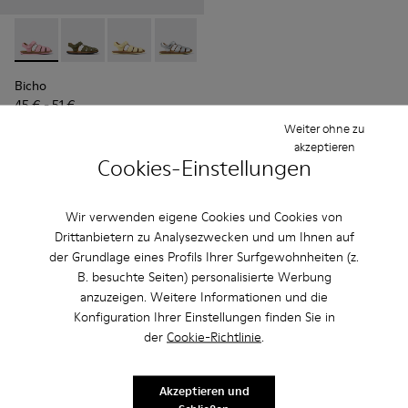
Bicho - 80177-074 - Rosafarbene Ledersandalen
Bicho - 80177-088
Bicho - 80177-086
Bicho - 80177-082
Bicho - 80177-078
Bicho - 80177-077
Bicho - 80177-06
Bicho - 8
Bic
Bicho
45 € - 51 €
75 € - 85 €
-40%
Weiter ohne zu
Endpreis je nach Größe
akzeptieren
Cookies-Einstellungen
Hinzufügen
Wir verwenden eigene Cookies und Cookies von
Drittanbietern zu Analysezwecken und um Ihnen auf
der Grundlage eines Profils Ihrer Surfgewohnheiten (z.
B. besuchte Seiten) personalisierte Werbung
anzuzeigen. Weitere Informationen und die
Konfiguration Ihrer Einstellungen finden Sie in
der
Cookie-Richtlinie
.
Akzeptieren und