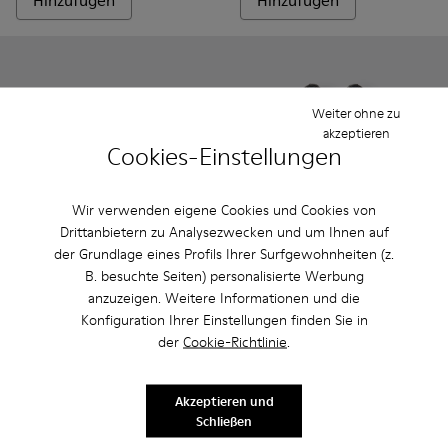
Hinzufügen
Hinzufügen
Weiter ohne zu
akzeptieren
Cookies-Einstellungen
Wir verwenden eigene Cookies und Cookies von
Drittanbietern zu Analysezwecken und um Ihnen auf
der Grundlage eines Profils Ihrer Surfgewohnheiten (z.
B. besuchte Seiten) personalisierte Werbung
anzuzeigen. Weitere Informationen und die
Peu - 80153-082 - Blaue Lederstiefeletten für Kinder.
Peu - 80153-120
Peu - 80153-119
Peu - 80153-116
Peu - 80153-115
Twins - K800549-001 - Schwa
Peu - 80153-113
Twins - K800549-00
Peu - 80153-108
Twins - K800
Peu - 801
Pe
Konfiguration Ihrer Einstellungen finden Sie in
Peu
Twins
der
Cookie-Richtlinie
.
69 €
47 € - 53 €
79 € - 89 €
-40%
Endpreis je nach Größe
Akzeptieren und
Schließen