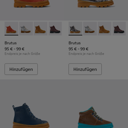
Brutus - K900179-018 - Rote Kinderstiefelette aus Leder
Brutus - K900179-035
Brutus - K900179-032
Brutus - K900179-031
Brutus - K900179-027
Brutus - K900179-020 - Silber
Brutus - K900179-026
Brutus - K900179-035
Brutus - K900179-
Brutus - K900
Brutus - K
Brutus 
Bru
Brutus
Brutus
95 € - 99 €
95 € - 99 €
Endpreis je nach Größe
Endpreis je nach Größe
Hinzufügen
Hinzufügen