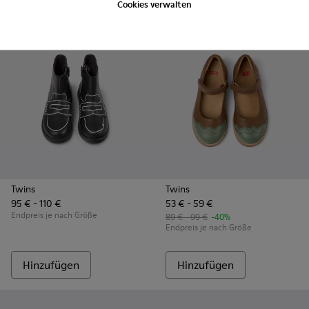
Hinzufügen
Hinzufügen
Cookies verwalten
Twins
Twins
95 € - 110 €
53 € - 59 €
Endpreis je nach Größe
89 € - 99 €
-40%
Endpreis je nach Größe
Hinzufügen
Hinzufügen