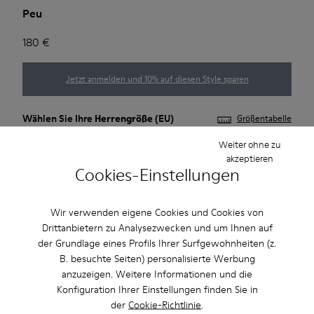
Peu
180 €
Jetzt anmelden und 10% auf diesen Style sparen
Wählen Sie Ihre
Herrengröße
(EU)
Größentabelle
Weiter ohne zu
39
40
41
42
43
44
akzeptieren
Cookies-Einstellungen
45
46
47
Wir verwenden eigene Cookies und Cookies von
*
Wenige Artikel vorhanden
Drittanbietern zu Analysezwecken und um Ihnen auf
der Grundlage eines Profils Ihrer Surfgewohnheiten (z.
B. besuchte Seiten) personalisierte Werbung
Hinzufügen
anzuzeigen. Weitere Informationen und die
Konfiguration Ihrer Einstellungen finden Sie in
der
Cookie-Richtlinie
.