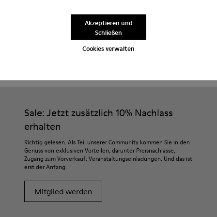
Nutzen Sie den kostenlosen Standardversand und die
kostenlose Lieferung in die Stores bei Einkäufen über 45€.
Akzeptieren und
Schließen
Produktpflege
Cookies verwalten
Sale: Jetzt zusätzlich 10% Nachlass
erhalten
Richtig gelesen. Als Teil unserer Community kommen Sie in den
Genuss von exklusiven Vorteilen, darunter Preisnachlässe,
Zugang zum Vorverkauf, Veranstaltungseinladungen. Und das ist
erst der Anfang.
Mitglied werden