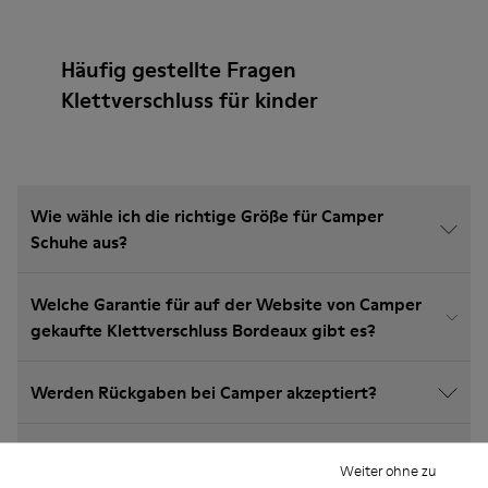
Häufig gestellte Fragen
Klettverschluss für kinder
Wie wähle ich die richtige Größe für Camper
Schuhe aus?
Welche Garantie für auf der Website von Camper
gekaufte Klettverschluss Bordeaux gibt es?
Werden Rückgaben bei Camper akzeptiert?
Wie viel kostet der Versand für Camper
Weiter ohne zu
Klettverschluss Bordeaux?