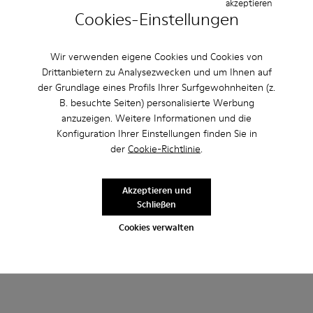
akzeptieren
Cookies-Einstellungen
Wir verwenden eigene Cookies und Cookies von
Drittanbietern zu Analysezwecken und um Ihnen auf
der Grundlage eines Profils Ihrer Surfgewohnheiten (z.
Andere Kategorien
B. besuchte Seiten) personalisierte Werbung
anzuzeigen. Weitere Informationen und die
Konfiguration Ihrer Einstellungen finden Sie in
der
Cookie-Richtlinie
.
Stiefeletten
Lederfreie-Schuhe
Ballerinas
Schnürschuhe
Mokassins
Sandalen
Akzeptieren und
Schließen
Stiefel
Lässige Schuhe
Sneaker
Cookies verwalten
Freizeitschuhe
Slipper