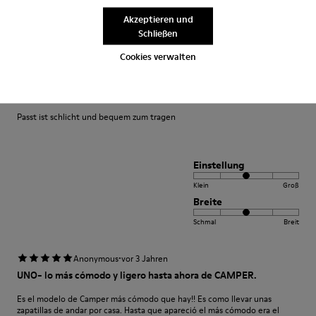
Klein
Groß
Akzeptieren und
Breite
Schließen
Schmal
Breit
Cookies verwalten
·
Anonymous
vor 3 Jahren
Bequem
Passt ist schlicht und bequem zum tragen
Einstellung
Klein
Groß
Breite
Schmal
Breit
·
Anonymous
vor 3 Jahren
UNO- lo más cómodo y ligero hasta ahora de CAMPER.
Es el modelo de Camper más cómodo que hay!! Es como llevar unas
zapatillas de andar por casa. Hasta que apareció el más cómodo era el