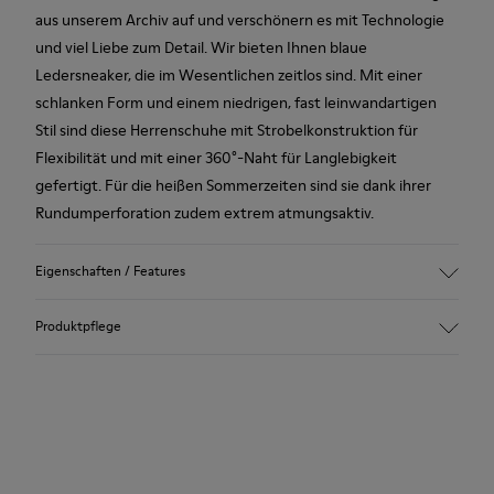
aus unserem Archiv auf und verschönern es mit Technologie
und viel Liebe zum Detail. Wir bieten Ihnen blaue
Ledersneaker, die im Wesentlichen zeitlos sind. Mit einer
schlanken Form und einem niedrigen, fast leinwandartigen
Stil sind diese Herrenschuhe mit Strobelkonstruktion für
Flexibilität und mit einer 360°-Naht für Langlebigkeit
gefertigt. Für die heißen Sommerzeiten sind sie dank ihrer
Rundumperforation zudem extrem atmungsaktiv.
Eigenschaften / Features
Hauptmaterial: Strukturiertes Glattleder
Produktpflege
Farbe: Blau
Unglaublich flexibel.
Zertifikat der Leather Working Group
Kein Futter: Atmungsaktivität
Unsere Schuhe werden aus sorgfältig ausgewählten und
Futter: 55 % Rindsleder 35 % Baumwolle - 10 % Textil (60%
hochwertigen Materialien hergestellt. Mit den richtigen
Nylon - 40% PU)
Schuhpflegeprodukten halten sie länger.