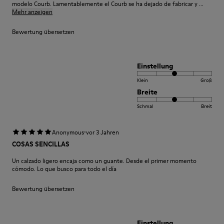
modelo Courb. Lamentablemente el Courb se ha dejado de fabricar y ...
Mehr anzeigen
Bewertung übersetzen
Einstellung
Klein
Groß
Breite
Schmal
Breit
·
Anonymous
vor 3 Jahren
COSAS SENCILLAS
Un calzado ligero encaja como un guante. Desde el primer momento
cómodo. Lo que busco para todo el día
Bewertung übersetzen
Einstellung