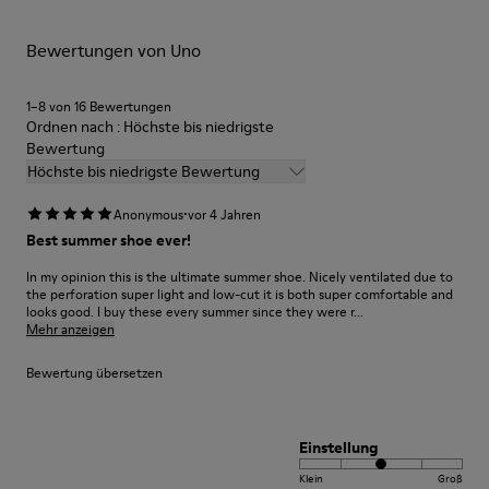
Ausführliche Pflegehinweise finden Sie in unserer
Bewertungen von Uno
Schuhpflegeanleitung
.
1–8 von 16 Bewertungen
Ordnen nach : Höchste bis niedrigste
Bewertung
Höchste bis niedrigste Bewertung
·
Anonymous
vor 4 Jahren
Best summer shoe ever!
In my opinion this is the ultimate summer shoe. Nicely ventilated due to
the perforation super light and low-cut it is both super comfortable and
looks good. I buy these every summer since they were r...
Mehr anzeigen
Bewertung übersetzen
Einstellung
Klein
Groß