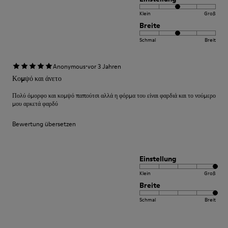
Klein
Groß
Breite
Schmal
Breit
·
Anonymous
vor 3 Jahren
Κομψό και άνετο
Πολύ όμορφο και κομψό παπούτσι αλλά η φόρμα του είναι φαρδιά και το νούμερο
μου αρκετά φαρδύ
Bewertung übersetzen
Einstellung
Klein
Groß
Breite
Schmal
Breit