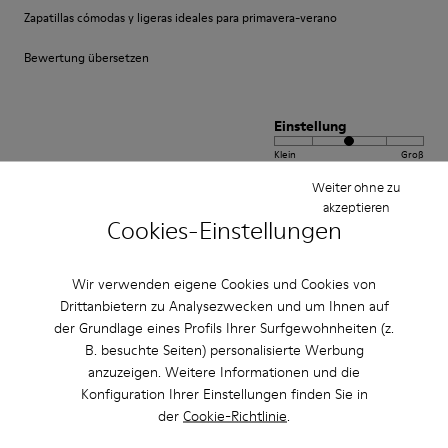
Zapatillas cómodas y ligeras ideales para primavera-verano
Bewertung übersetzen
Einstellung
Klein
Groß
Breite
Weiter ohne zu
akzeptieren
Schmal
Breit
Cookies-Einstellungen
·
Anonymous
vor 3 Jahren
Quality and stylish and a bit different.
Wir verwenden eigene Cookies und Cookies von
Drittanbietern zu Analysezwecken und um Ihnen auf
These are quality comfortable shoes and well made
der Grundlage eines Profils Ihrer Surfgewohnheiten (z.
B. besuchte Seiten) personalisierte Werbung
Bewertung übersetzen
anzuzeigen. Weitere Informationen und die
Konfiguration Ihrer Einstellungen finden Sie in
der
Cookie-Richtlinie
.
Einstellung