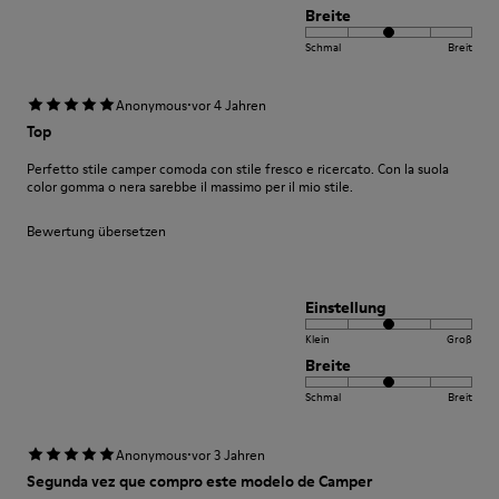
Breite
Schmal
Breit
·
Anonymous
vor 4 Jahren
Top
Perfetto stile camper comoda con stile fresco e ricercato. Con la suola
color gomma o nera sarebbe il massimo per il mio stile.
Bewertung übersetzen
Einstellung
Klein
Groß
Breite
Schmal
Breit
·
Anonymous
vor 3 Jahren
Segunda vez que compro este modelo de Camper