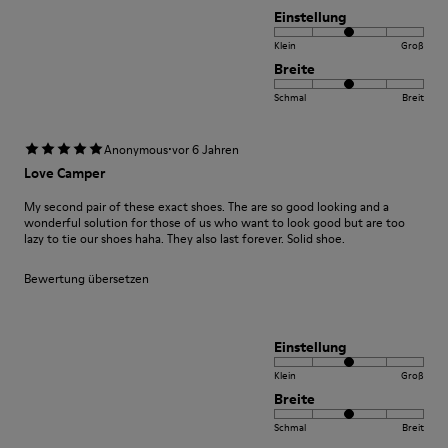
Einstellung
Klein
Groß
Breite
Schmal
Breit
·
Anonymous
vor 6 Jahren
Love Camper
My second pair of these exact shoes. The are so good looking and a
wonderful solution for those of us who want to look good but are too
lazy to tie our shoes haha. They also last forever. Solid shoe.
Bewertung übersetzen
Einstellung
Klein
Groß
Breite
Schmal
Breit