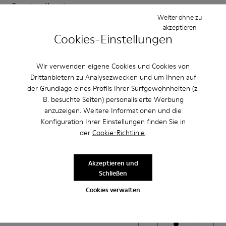
Bewertung übersetzen
Weiter ohne zu
akzeptieren
Cookies-Einstellungen
Einstellung
Klein
Groß
Wir verwenden eigene Cookies und Cookies von
Breite
Drittanbietern zu Analysezwecken und um Ihnen auf
Schmal
Breit
der Grundlage eines Profils Ihrer Surfgewohnheiten (z.
B. besuchte Seiten) personalisierte Werbung
·
Anonymous
vor 2 Jahren
anzuzeigen. Weitere Informationen und die
Fantásticos
Konfiguration Ihrer Einstellungen finden Sie in
der
Cookie-Richtlinie
.
Los zapatos más cómodos que he tenido
Bewertung übersetzen
Akzeptieren und
Schließen
Cookies verwalten
Einstellung
Klein
Groß
Breite