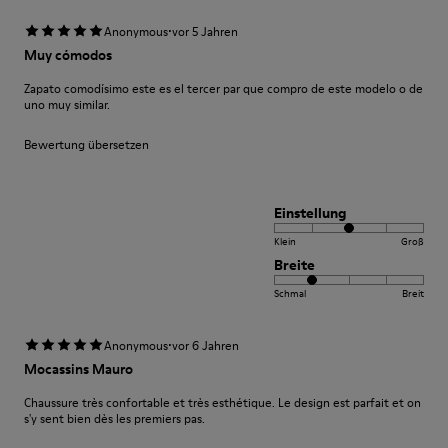
·
Anonymous
vor 5 Jahren
Muy cómodos
Zapato comodísimo este es el tercer par que compro de este modelo o de
uno muy similar.
Bewertung übersetzen
Einstellung
Klein
Groß
Breite
Schmal
Breit
·
Anonymous
vor 6 Jahren
Mocassins Mauro
Chaussure très confortable et très esthétique. Le design est parfait et on
s'y sent bien dès les premiers pas.