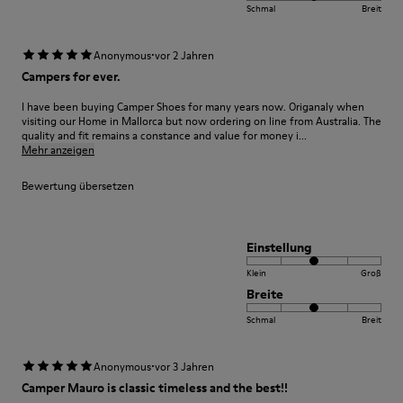
Schmal
Breit
·
Anonymous
vor 2 Jahren
Campers for ever.
I have been buying Camper Shoes for many years now. Origanaly when
visiting our Home in Mallorca but now ordering on line from Australia. The
quality and fit remains a constance and value for money i...
Mehr anzeigen
Bewertung übersetzen
Einstellung
Klein
Groß
Breite
Schmal
Breit
·
Anonymous
vor 3 Jahren
Camper Mauro is classic timeless and the best!!