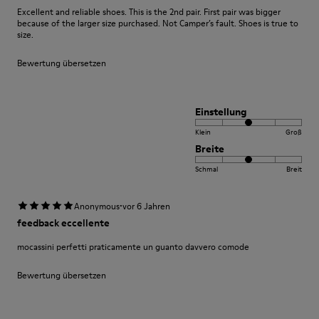
Excellent and reliable shoes. This is the 2nd pair. First pair was bigger
because of the larger size purchased. Not Camper’s fault. Shoes is true to
size.
Bewertung übersetzen
Einstellung
Klein
Groß
Breite
Schmal
Breit
·
Anonymous
vor 6 Jahren
feedback eccellente
mocassini perfetti praticamente un guanto davvero comode
Bewertung übersetzen