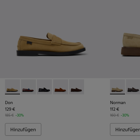
Don - K101014-003 - Braune Wildlederschuhe für Herren.
Don - K101014-008 - Mehrfarbige Lederschuhe für H
Don - K101014-004
Don - K101014-002
Don - K101014-001 - Braune Wil
Norman - K10
Norma
Don
Norman
129 €
112 €
185 €
-30%
160 €
-30%
Hinzufügen
Hinzufüge