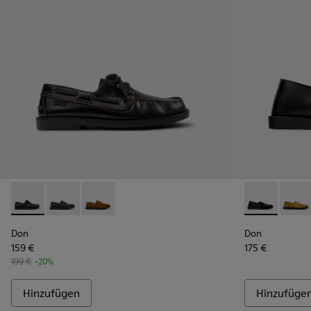
Don - K101013-004 - Schwarze Mokassin-/Bootsschuhe aus L
Don - K101013-006 - Nautische Nubuk-Mokassins in B
Don - K101013-005 - Nautische Mokassins aus
Don - K10108
Don -
Don
Don
159 €
175 €
199 €
-20%
Hinzufügen
Hinzufüge