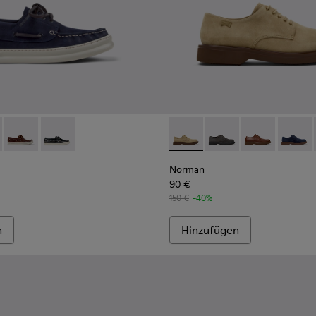
nd Braun für Herren.
nem Nubukleder für Herren.
otsschuhe aus Leder für Herren.
1073-006 - Blaue Nubukleder-Mokassins für Herren.
r - K101073-005 - Nautische Mokassins aus braunem Nubuklede
Runner - K101073-003
Runner - K101073-002
Norman - K100998-007 - Brau
Norman - K100998-0
Norman - K10
Norman 
Norman
90 €
150 €
-40%
n
Hinzufügen