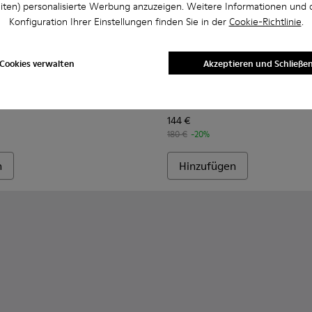
iten) personalisierte Werbung anzuzeigen. Weitere Informationen und 
Konfiguration Ihrer Einstellungen finden Sie in der
Cookie-Richtlinie
.
Cookies verwalten
Akzeptieren und Schließe
en.
r für Herren.
0633-019 - Schwarze Leder-Mokassins für Herren.
n - K100633-049
Walden - K100633-048
Walden - K100633-046 - Braune Mokassins/Bootsschuh
Walden - K100633-045
Walden - K100633-027
Dean - K100979-014 - Schwar
Dean - K100979-027
Dean - K1009
Dean -
Dean
144 €
180 €
-20%
n
Hinzufügen