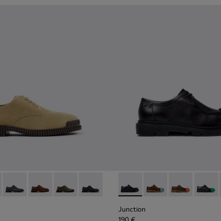
ren.
rsleder für Herren.
uhe für Herren.
6-006 - Braune Wildlederschuhe für Herren.
K101076-010
Pix - K101076-008
Pix - K101076-005 - Braune Wildleder-Schuhe für Herr
Pix - K101076-003
Pix - K101076-001
Junction - K100872-029 - Sc
Junction - K100872-0
Junction - K1
Junctio
Junction
190 €