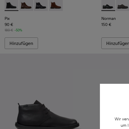
Pix - K300542-001 - Schwarze Lederstiefeletten für Herren.
Pix - K300542-005
Pix - K300542-004
Pix - K300542-003 - Braune Stiefelette
Norman - K10
Norma
Pix
Norman
90 €
150 €
180 €
-50%
Hinzufügen
Hinzufüge
Wir ver
um I