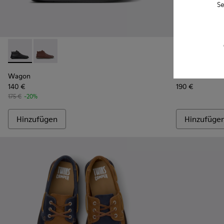
Se
Wagon - K300378-017 - Schwarze Lederstiefeletten für Herr
Wagon - K300378-019 - Braune Stiefeletten aus Lede
Walden - K10
Walde
Wagon
Walden
140 €
190 €
175 €
-20%
Hinzufügen
Hinzufüge