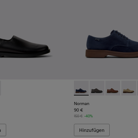
eder für Herren.
lau und Braun für Herren.
 braunem Nubukleder für Herren.
9-001 - Schwarze Lederschuhe für Herren.
 K101089-002 - Braune Wildlederschuhe für Herren.
Norman - K100998-008 - Blau
Norman - K100998-0
Norman - K10
Norman 
Norman
90 €
150 €
-40%
n
Hinzufügen