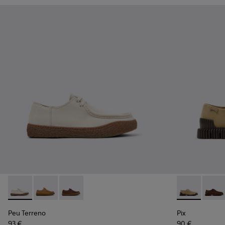
Peu Terreno - K101099-003 - Beige Wildlederschuhe für Her
Peu Terreno - K101099-002 - Braune Schuhe aus Velou
Peu Terreno - K101099-001 - Braune Ledersch
Pix - K10107
Pix - 
Peu Terreno
Pix
93 €
90 €