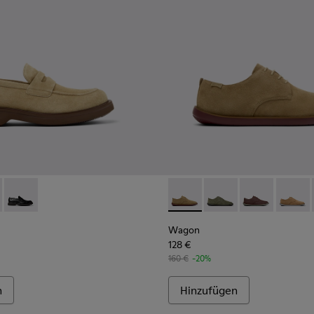
erren.
dlederschuhe für Herren.
1001-008 - Braune Velourslederschuhe für Herren.
n - K101001-005 - Braune Lederschuhe für Herren.
Norman - K101001-001 - Schwarze Lederschuhe für Herren.
Wagon - K100669-033 - Braun
Wagon - K100669-03
Wagon - K1006
Wagon 
Wagon
128 €
160 €
-20%
n
Hinzufügen