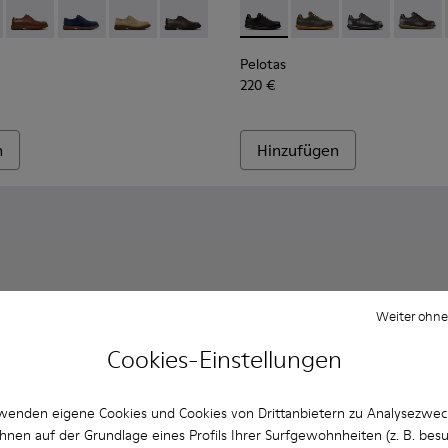
n aus Wildleder für Herren.
0998-001 - Schwarze Lederschuhe für Herren.
n - K100998-010
Norman - K100998-009
Norman - K100998-008 - Blaue Velourslederschuhe fü
Norman - K100998-007 - Braune Schuhe aus Vel
Norman - K100998-002 - Braune Leders
Pelotas - 16002-317 - Schwar
Pelotas - 16002-358
Pelotas - 1600
Pelotas
Pelotas
220 €
n
Hinzufügen
Weiter ohne
Cookies-Einstellungen
wenden eigene Cookies und Cookies von Drittanbietern zu Analysezwe
hnen auf der Grundlage eines Profils Ihrer Surfgewohnheiten (z. B. bes