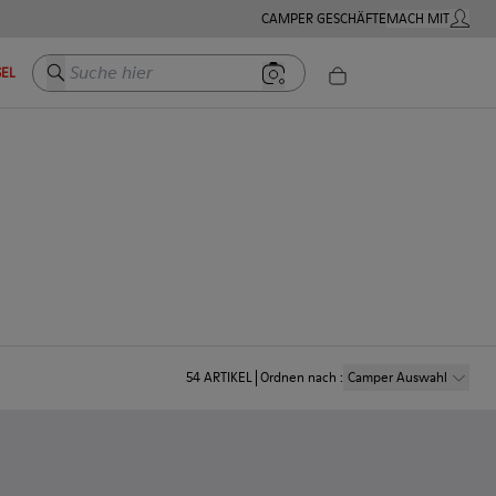
CAMPER GESCHÄFTE
MACH MIT
MEIN K
Suche hier
EL
54
ARTIKEL
Ordnen nach
:
Camper Auswahl