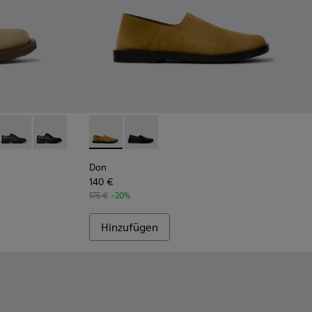
r für Herren.
ne Schuhe aus Veloursleder für Herren.
10
0998-009
- K100998-008 - Blaue Velourslederschuhe für Herren.
Norman - K100998-002 - Braune Lederschuhe für Herren.
Norman - K100998-001 - Schwarze Lederschuhe für Her
Don - K101089-002 - Braune Wildlederschuh
Don - K101089-001 - Schwarze Leders
Don
140 €
175 €
-20%
Hinzufügen