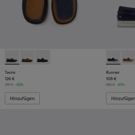
Twins - K101013-006 - Nautische Nubuk-Mokassins in Blau u
Twins - K101013-005 - Nautische Mokassins aus brau
Twins - K101013-004 - Schwarze Mokassin-/Bo
Runner - K10
Runne
Twins
Runner
126 €
108 €
210 €
-40%
180 €
-40%
Hinzufügen
Hinzufüge