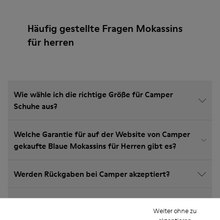
Häufig gestellte Fragen Mokassins
für herren
Wie wähle ich die richtige Größe für Camper
Schuhe aus?
Welche Garantie für auf der Website von Camper
gekaufte Blaue Mokassins für Herren gibt es?
Werden Rückgaben bei Camper akzeptiert?
Wie viel kostet der Versand für Camper Blaue
Weiter ohne zu
Mokassins für Herren?