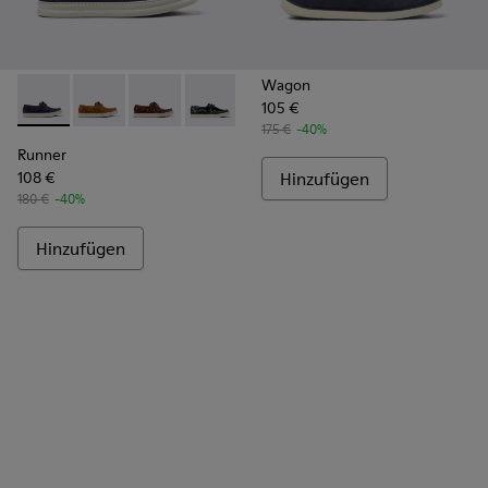
Wagon
105 €
Runner - K101073-006 - Blaue Nubukleder-Mokassins für He
Runner - K101073-005
Runner - K101073-003
Runner - K101073-002
175 €
-40%
Runner
108 €
Hinzufügen
180 €
-40%
Hinzufügen