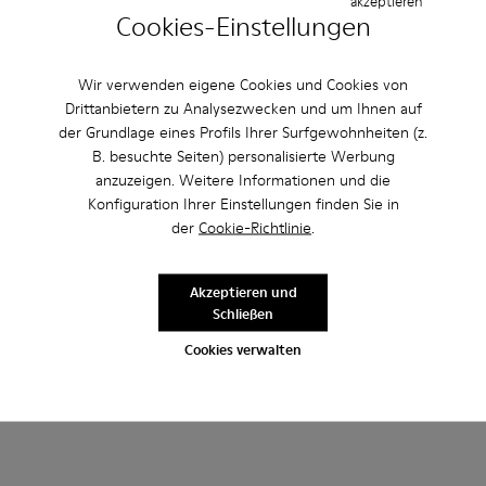
akzeptieren
Cookies-Einstellungen
Wir verwenden eigene Cookies und Cookies von
Drittanbietern zu Analysezwecken und um Ihnen auf
der Grundlage eines Profils Ihrer Surfgewohnheiten (z.
Andere Kategorien
B. besuchte Seiten) personalisierte Werbung
anzuzeigen. Weitere Informationen und die
Konfiguration Ihrer Einstellungen finden Sie in
der
Cookie-Richtlinie
.
Stiefeletten
Lederfreie-Schuhe
Ballerinas
Schnürschuhe
Clogs
Sandalen
Stiefel
Akzeptieren und
Schließen
Lässige Schuhe
Sneaker
Slipper
Cookies verwalten
Elegante Schuhe
Plateau/Keilabsatz
Absätze