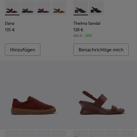
Dana - K201486-015 - Burgunderrote Ledersandalen Für Da
Dana - K201486-020
Dana - K201486-019
Dana - K201486-014
Dana - K201486-011
Thelma Sandal - K201874-003
Dana - K201486-007 - W
Thelma Sandal - K201
Dana - K201486-
Dana
Thelma Sandal
135 €
128 €
160 €
-20%
Hinzufügen
Benachrichtige mich