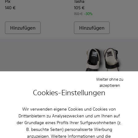
Pix
Tasha
140 €
105 €
150 €
-30%
Hinzufügen
Hinzufügen
Weiter ohne zu
akzeptieren
Cookies-Einstellungen
Wir verwenden eigene Cookies und Cookies von
Drittanbietern zu Analysezwecken und um Ihnen auf
Dana - K201600-004 - Weiße Ledersandalen Für Damen.
Dana - K201600-009
Dana - K201600-008
Dana - K201600-007
Dana - K201600-002
Twins - K201739-006 - Weiß
Twins - K201739-005
Twins - K2017
Twins -
der Grundlage eines Profils Ihrer Surfgewohnheiten (z.
B. besuchte Seiten) personalisierte Werbung
Dana
Twins
anzuzeigen. Weitere Informationen und die