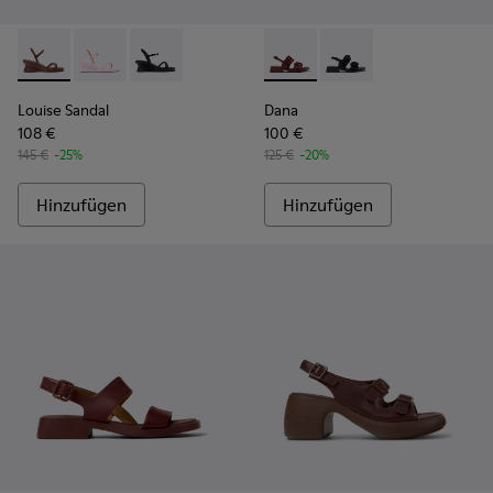
Louise Sandal - K201916-002 - Burgunderrote Ledersandale
Louise Sandal - K201916-003
Louise Sandal - K201916-001
Dana - K201894-003 - Burgun
Dana - K201894-001
Louise Sandal
Dana
108 €
100 €
145 €
-25%
125 €
-20%
Hinzufügen
Hinzufügen