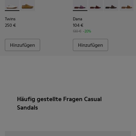
Twins - K201928-003 - Weiße Lederschuhe Für Damen.
Twins - K201928-002
Dana - K201740-015 - Blaue 
Dana - K201740-014 -
Dana - K20174
Dana - 
Twins
Dana
250 €
104 €
130 €
-20%
Hinzufügen
Hinzufügen
Häufig gestellte Fragen Casual
Sandals