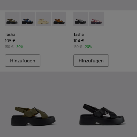
Tasha - K201712-004 - Grüne Ledersandalen Für Damen.
Tasha - K201712-006 - Blue
Tasha - K201712-005 - Gelbe Ledersandalen F
Tasha - K201712-003 - Braune Sandale
Tasha - K201712-001 - Schwarz
Tasha - K201859-001 - Schw
Tasha - K201859-003 
Tasha
Tasha
105 €
104 €
150 €
-30%
130 €
-20%
Hinzufügen
Hinzufügen