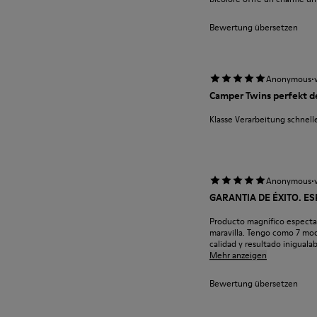
Bewertung übersetzen
·
Anonymous
Camper Twins perfekt d
Klasse Verarbeitung schnel
·
Anonymous
GARANTIA DE ÉXITO. E
Producto magnífico espectac
maravilla. Tengo como 7 mod
calidad y resultado inigualabl
Mehr anzeigen
Bewertung übersetzen