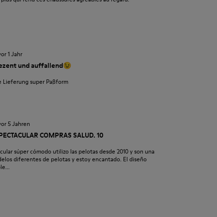
vor 1 Jahr
ezent und auffallend😉
le Lieferung super Paßform
vor 5 Jahren
SPECTACULAR COMPRAS SALUD. 10
ular súper cómodo utilizo las pelotas desde 2010 y son una
elos diferentes de pelotas y estoy encantado. El diseño
e...