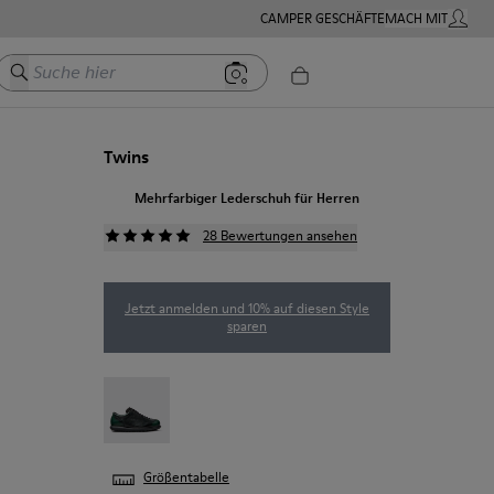
CAMPER GESCHÄFTE
MACH MIT
MEIN K
Suche hier
Twins
Mehrfarbiger Lederschuh für Herren
28 Bewertungen ansehen
Jetzt anmelden und 10% auf diesen Style
sparen
Twins - 16354-040
Größentabelle