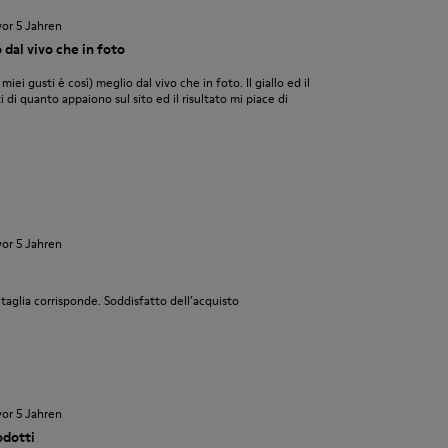
vor 5 Jahren
dal vivo che in foto
 miei gusti è così) meglio dal vivo che in foto. Il giallo ed il
i quanto appaiono sul sito ed il risultato mi piace di
vor 5 Jahren
taglia corrisponde. Soddisfatto dell’acquisto
vor 5 Jahren
odotti