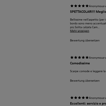
·
Anonymous
SPETTACOLARI!!! Meglio 
Bellissime nell'aspetto (per i
bordo sono meno accentuati d
più.Solita calzata Cam...
Mehr anzeigen
Bewertung übersetzen
·
Anonymous
Comodissime
Scarpe comode e leggere la 
Bewertung übersetzen
·
Anonymous
Eccellenti: servizio e pr