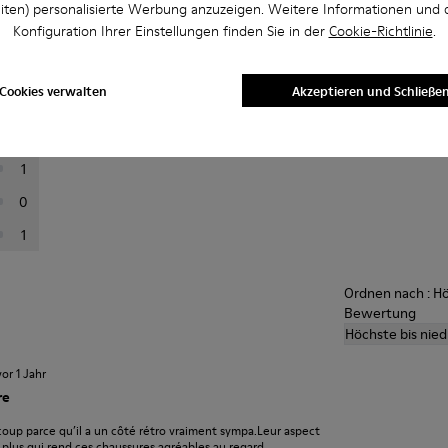
iten) personalisierte Werbung anzuzeigen. Weitere Informationen und 
ins
Konfiguration Ihrer Einstellungen finden Sie in der
Cookie-Richtlinie
.
rtung aus, um Bewertungen zu filtern
Durchsch
Cookies verwalten
Akzeptieren und Schließe
23
A
3
1
0
1
Ordnen nach : Hö
Bewertung
Höchste bis nie
vor 1 Jahr
re
up parce qu’il a un côté rétro vraiment sympa.Leur aspect
 plus qui rend ces chaussures agréables au regard.