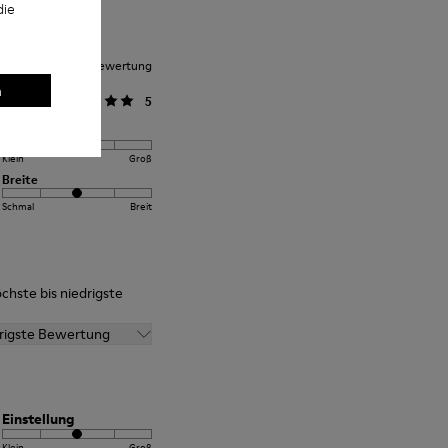
die
nittliche Kundenbewertung
n
llgemein
5
Einstellung
Klein
Groß
Breite
Schmal
Breit
chste bis niedrigste
drigste Bewertung
Einstellung
Klein
Groß