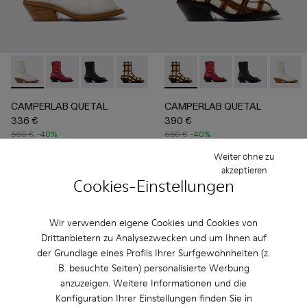
CAMPERLAB QUETAL - A700021-004 - Weißer Lederstiefel i
CAMPERLAB QUETAL - A700021-008 - Red
CAMPERLAB QUETAL - A700021-007 - Multi
CAMPERLAB QUETAL - A700021-003 - Le
CAMPERLAB QUETAL - A700021-0
CAMPERLAB QUETAL - A700021
CAMPERLAB QUETAL - A7
CAMPERLAB QUETAL 
CAMPERLAB QU
CAMPER
CAMPERLAB QUETAL
CAMPERLAB QUETAL
336 €
390 €
560 €
-40%
650 €
-40%
Weiter ohne zu
Hinzufügen
Hinzufügen
akzeptieren
Cookies-Einstellungen
Wir verwenden eigene Cookies und Cookies von
Drittanbietern zu Analysezwecken und um Ihnen auf
der Grundlage eines Profils Ihrer Surfgewohnheiten (z.
B. besuchte Seiten) personalisierte Werbung
anzuzeigen. Weitere Informationen und die
Konfiguration Ihrer Einstellungen finden Sie in