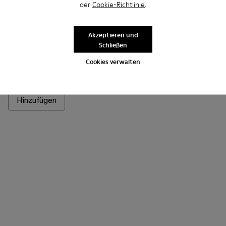
der
Cookie-Richtlinie
.
Akzeptieren und
Schließen
Quetal - A700021-002 - Brauner Stiefel aus Nubukleder
Quetal - A700021-008 - Red
Quetal - A700021-007 - Multicolor
Quetal - A700021-004 - Weißer Ledersti
Quetal - A700021-003 - Ledersti
Quetal - A700021-001 - 
Cookies verwalten
Quetal
545 €
Hinzufügen