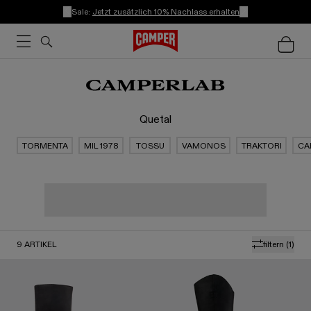
Sale:
Jetzt zusätzlich 10% Nachlass erhalten
Quetal
TORMENTA
MIL 1978
TOSSU
VAMONOS
TRAKTORI
CA
9
ARTIKEL
filtern
(1)