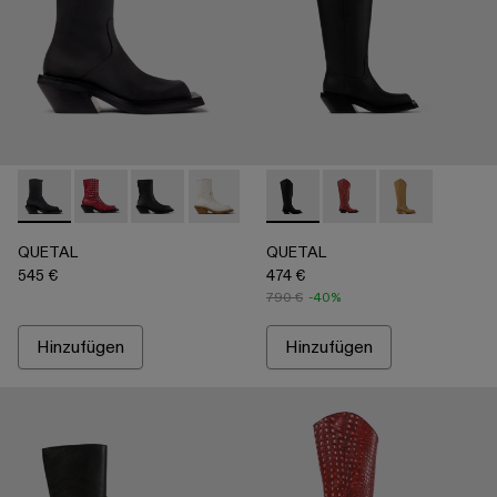
QUETAL - A700021-001 - Schwarzer Stiefel aus Nubukleder
QUETAL - A700021-008 - Red
QUETAL - A700021-007 - Multicolor
QUETAL - A700021-004 - Weißer Lederst
QUETAL - A700021-003 - Lederst
QUETAL - A700027-003 - Bl
QUETAL - A700021-002 - 
QUETAL - A700027-0
QUETAL - A70
QUETAL
QUETAL
545 €
474 €
790 €
-40%
Hinzufügen
Hinzufügen