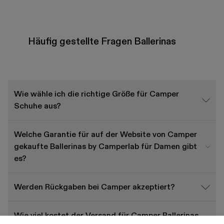
Häufig gestellte Fragen Ballerinas
Wie wähle ich die richtige Größe für Camper
Schuhe aus?
Welche Garantie für auf der Website von Camper
gekaufte Ballerinas by Camperlab für Damen gibt
es?
Werden Rückgaben bei Camper akzeptiert?
Wie viel kostet der Versand für Camper Ballerinas