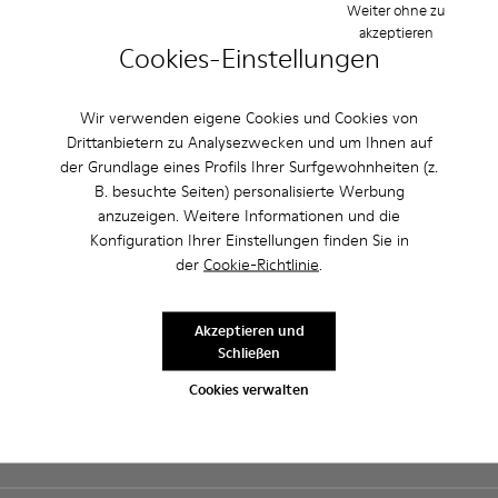
by Camperlab für Damen?
Weiter ohne zu
akzeptieren
Cookies-Einstellungen
Wir verwenden eigene Cookies und Cookies von
CAMPER
DAMEN SCHUHE
BALLERINAS BY CAMPERLAB FÜR DAMEN
Drittanbietern zu Analysezwecken und um Ihnen auf
der Grundlage eines Profils Ihrer Surfgewohnheiten (z.
B. besuchte Seiten) personalisierte Werbung
anzuzeigen. Weitere Informationen und die
Sale: Jetzt zusätzlich 10% Nachlass
Konfiguration Ihrer Einstellungen finden Sie in
erhalten
der
Cookie-Richtlinie
.
Richtig gelesen. Als Teil unserer Community kommen Sie in den
Genuss von exklusiven Vorteilen, darunter Preisnachlässe,
Akzeptieren und
Zugang zum Vorverkauf, Veranstaltungseinladungen. Und das ist
Schließen
erst der Anfang.
Cookies verwalten
Mitglied werden