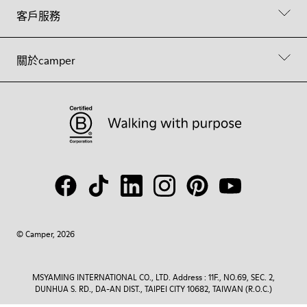
客戶服務
關於camper
© Camper, 2026
MSYAMING INTERNATIONAL CO., LTD. Address : 11F., NO.69, SEC. 2,
DUNHUA S. RD., DA-AN DIST., TAIPEI CITY 10682, TAIWAN (R.O.C.)