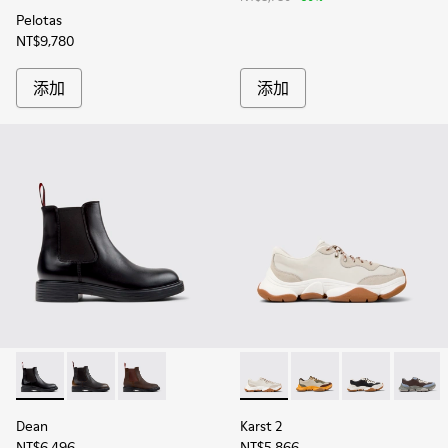
Pelotas
NT$9,780
添加
添加
Dean - K300492-001 - 男士黑色皮質踝靴
Dean - K300492-005
Dean - K300492-004
Karst 2 - K101068-00
Karst 2 - K101068-012
Karst 2 - K101
Karst 2
Dean
Karst 2
NT$6,496
NT$5,866