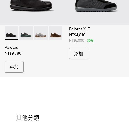
Pelotas XLF
NT$4,816
Pelotas - 16002-317 - 男士黑色植鞣革皮鞋
Pelotas - 16002-343
Pelotas - 16002-335
Pelotas - 16002-334
Pelotas - 16002-333
Pelotas - 16002-327
Pelotas - 16002-
Pelotas 
Pel
NT$6,880
-30%
Pelotas
NT$9,780
添加
添加
其他分類