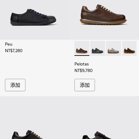
Peu
NT$7,280
Pelotas - 16002-318 - 男
Pelotas - 16002-343
Pelotas - 1600
Pelotas
Pelotas
NT$9,780
添加
添加