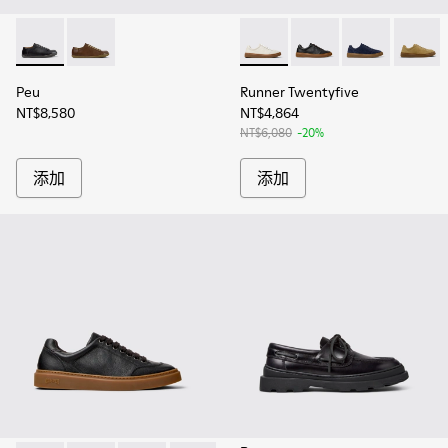
Peu - 17665-305 - 男士黑色植鞣革皮鞋
Peu - 17665-283
Runner Twentyfive - K1
Runner Twentyfive
Runner Twenty
Runner 
Peu
Runner Twentyfive
NT$8,580
NT$4,864
NT$6,080
-20%
添加
添加