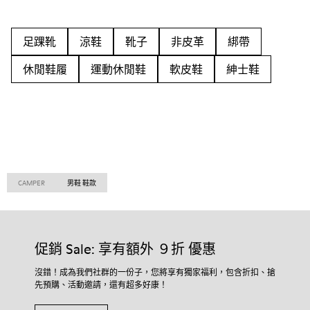
足踝靴
涼鞋
靴子
非皮革
綁帶
休閒鞋履
運動休閒鞋
軟皮鞋
紳士鞋
CAMPER
男鞋 鞋款
促銷 Sale: 享有額外 ９折 優惠
沒錯！成為我們社群的一份子，您將享有獨家福利，包含折扣、搶
先預購、活動邀請，還有超多好康！