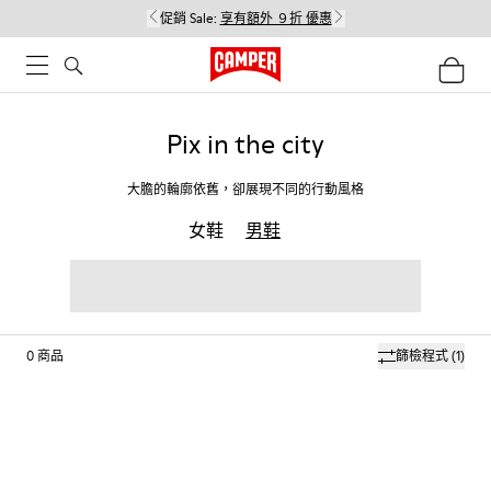
促銷 Sale:
享有額外 ９折 優惠
Pix in the city
大膽的輪廓依舊，卻展現不同的行動風格
女鞋
男鞋
0
商品
篩檢程式
(1)