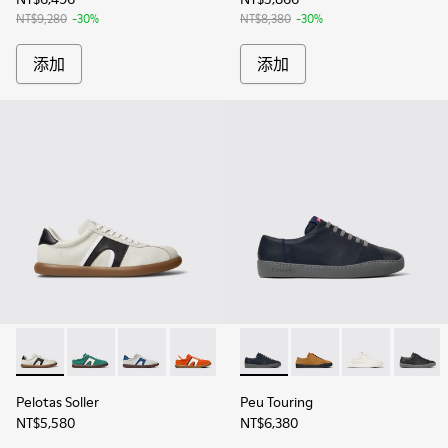
NT$9,280
-30%
NT$8,380
-30%
添加
添加
Pelotas Soller - K100937-022 - 男士多色皮革和磨砂皮運動鞋
Pelotas Soller - K100937-031
Pelotas Soller - K100937-028
Pelotas Soller - K100937-021
Pelotas Soller - K100937-020
Peu Touring - K100479
Pelotas Soller - K100937
Peu Touring - K10047
Pelotas Soller - 
Peu Touring -
Pelotas So
Peu Tou
Pel
Pelotas Soller
Peu Touring
NT$5,580
NT$6,380