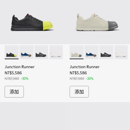
Junction Runner - K100978-002 - 男士黑色皮質運動鞋
Junction Runner - K100978-013
Junction Runner - K100978-012
Junction Runner - K100978-011
Junction Runner - K100978-010
Junction Runner - K100
Junction Runner - K100
Junction Runner - K1
Junction Runner
Junction Runn
Junctio
Junctio
Ju
Junction Runner
Junction Runner
NT$5,586
NT$5,586
NT$7,980
-30%
NT$7,980
-30%
添加
添加