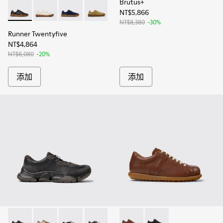
Brutus+
NT$5,866
Runner Twentyfive - K101105-010 - 男士黑色皮質運動鞋
Runner Twentyfive - K101105-009 - 男士白色真皮運
Runner Twentyfive - K101105-005
Runner Twentyfive - K101105-002
NT$8,380
-30%
Runner Twentyfive
NT$4,864
NT$6,080
-20%
添加
添加