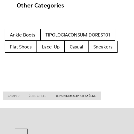
Other Categories
Ankle Boots
TIPOLOGIACONSUMIDOREST01
Flat Shoes
Lace-Up
Casual
Sneakers
CAMPER
ŽENE CIPELE
BRAON KIDS SLIPPER ЗА ŽENE