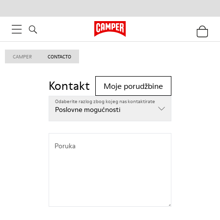
CAMPER
CONTACTO
Kontakt
Moje porudžbine
Odaberite razlog zbog kojeg nas kontaktirate
Odaberite razlog zbog kojeg nas kontaktirate
Poslovne mogućnosti
Poruka