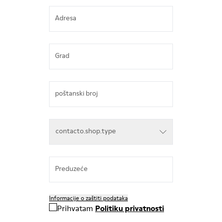
Adresa
Grad
poštanski broj
contacto.shop.type
contacto.shop.type
contacto.shop.type
Preduzeće
Informacije o zaštiti podataka
Prihvatam
Politiku privatnosti