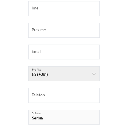
Ime
Prezime
Email
Prefiks
Prefiks
RS (+381)
Telefon
Država