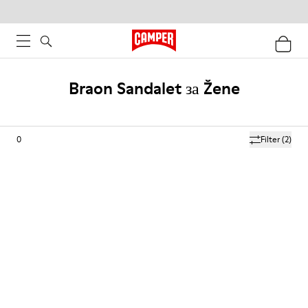
Braon Sandalet за Žene
0
Filter
(2)