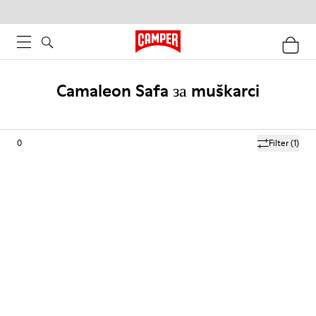
Camaleon Safa за muškarci
0
Filter
(1)