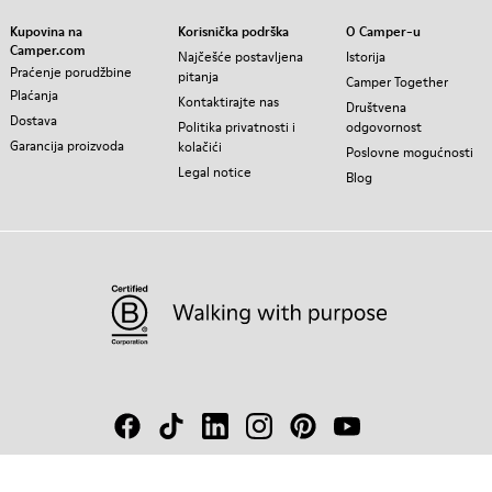
Kupovina na
Korisnička podrška
O Camper-u
Camper.com
Najčešće postavljena
Istorija
Praćenje porudžbine
pitanja
Camper Together
Plaćanja
Kontaktirajte nas
Društvena
Dostava
Politika privatnosti i
odgovornost
Garancija proizvoda
kolačići
Poslovne mogućnosti
Legal notice
Blog