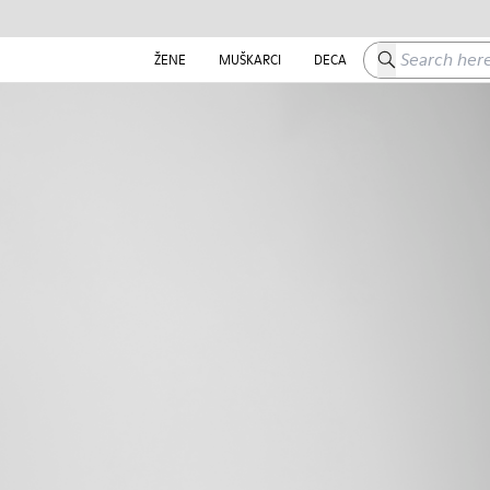
Search here
ŽENE
MUŠKARCI
DECA