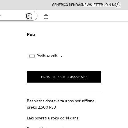
GENERICO.TIENDAS
NEWSLETTER.JOIN.US
MOJ NA
Peu
Vodič za veličinu
FICHA.PRODUCTO.AVISAME.SIZE
Besplatna dostava za iznos porudžbine
preko 2.500 RSD
Laki povrati u roku od 14 dana