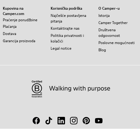
Kupovina na
Korisnička podrška
O Camper-u
Camper.com
Najčešće postavljena
Istorija
Praćenje porudžbine
pitanja
Camper Together
Plaćanja
Kontaktirajte nas
Društvena
Dostava
Politika privatnosti i
odgovornost
Garancija proizvoda
kolačići
Poslovne mogućnosti
Legal notice
Blog