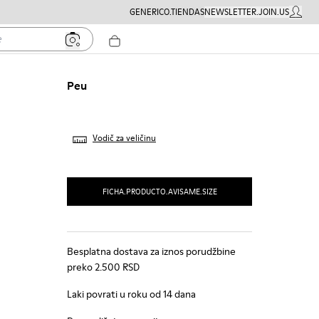
GENERICO.TIENDAS
NEWSLETTER.JOIN.US
MOJ NA
Peu
Vodič za veličinu
FICHA.PRODUCTO.AVISAME.SIZE
Besplatna dostava za iznos porudžbine
preko 2.500 RSD
Laki povrati u roku od 14 dana