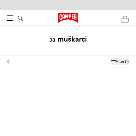
за muškarci
0
Filter
(1)