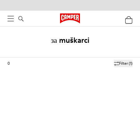
за muškarci
0
Filter
(1)