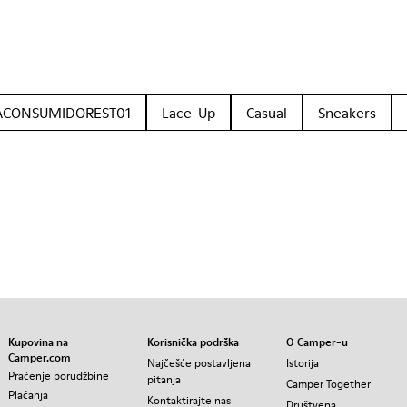
ACONSUMIDOREST01
Lace-Up
Casual
Sneakers
Kupovina na
Korisnička podrška
O Camper-u
Camper.com
Najčešće postavljena
Istorija
Praćenje porudžbine
pitanja
Camper Together
Plaćanja
Kontaktirajte nas
Društvena