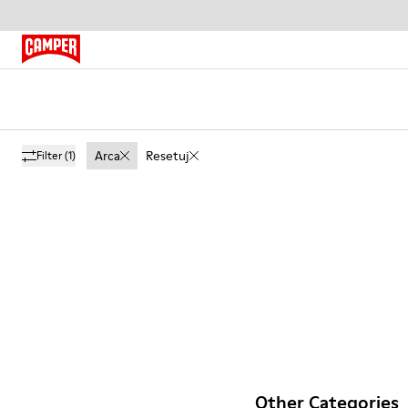
Arca
Resetuj
Filter
(1)
Other Categories