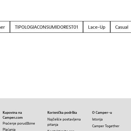
her
TIPOLOGIACONSUMIDOREST01
Lace-Up
Casual
Kupovina na
Korisnička podrška
O Camper-u
Camper.com
Najčešće postavljena
Istorija
Praćenje porudžbine
pitanja
Camper Together
Plaćanja