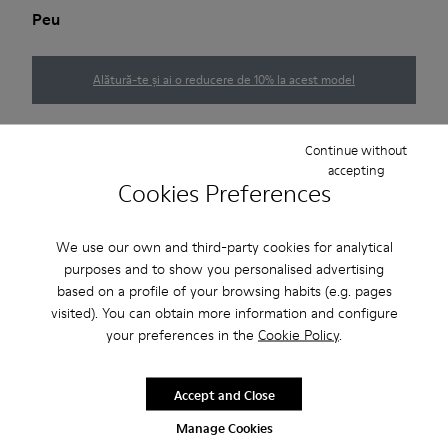
Peu
Alătură-te și ai o reducere de 10% la acest model
Ghid de mărimi
Continue without
accepting
Cookies Preferences
NOTIFICĂ-MĂ
We use our own and third-party cookies for analytical
purposes and to show you personalised advertising
based on a profile of your browsing habits (e.g. pages
Livrare standard și în magazin gratuită pentru achiziții de
visited). You can obtain more information and configure
peste 222 RON.
your preferences in the
Cookie Policy
.
Perioadă de garanție de 2 ani.
Accept and Close
Îngrijirea Produselor
Manage Cookies