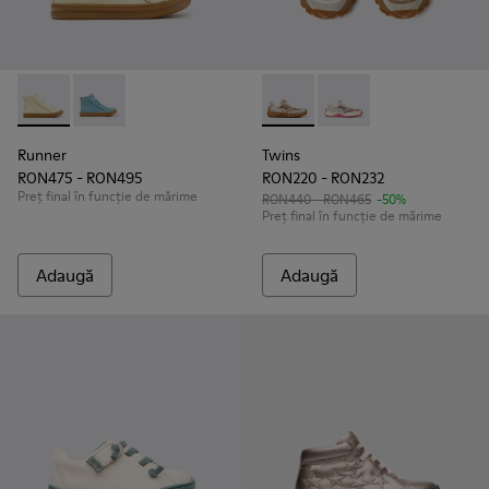
Runner - K900421-002 - Pantofi sport din piele bej pentru co
Runner - K900421-001
Twins - K800685-002 - Pantofi
Twins - K800685-001
Runner
Twins
RON475 - RON495
RON220 - RON232
Preț final în funcție de mărime
RON440 - RON465
-50%
Preț final în funcție de mărime
Adaugă
Adaugă