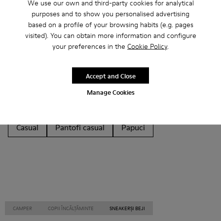
We use our own and third-party cookies for analytical
purposes and to show you personalised advertising
Alte categorii
based on a profile of your browsing habits (e.g. pages
visited). You can obtain more information and configure
your preferences in the
Cookie Policy
.
Botine
Pantofi care nu sunt realizați din piele
Accept and Close
Balerini
Încălțăminte cu șireturi
Manage Cookies
Cârlig și buclă
Mocasini
Sandale
Ghete
Casual
Pantofi casual
Papuci
CAMPER
COPII ÎNCĂLȚĂMINTE
SNEAKERȘI BEJI