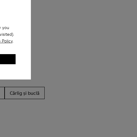
w you
isited).
 Policy
.
Cârlig și buclă