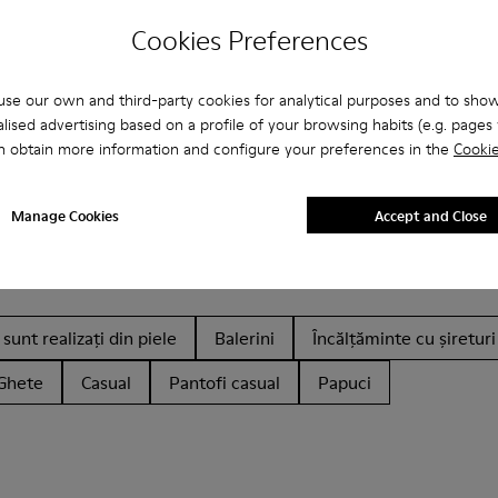
Cookies Preferences
se our own and third-party cookies for analytical purposes and to sho
lised advertising based on a profile of your browsing habits (e.g. pages v
n obtain more information and configure your preferences in the
Cookie
Manage Cookies
Accept and Close
sunt realizați din piele
Balerini
Încălțăminte cu șireturi
Ghete
Casual
Pantofi casual
Papuci