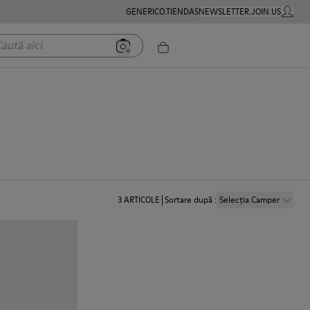
GENERICO.TIENDAS
NEWSLETTER.JOIN.US
CONTUL
ă aici
3
ARTICOLE
Sortare după
:
Selecția Camper