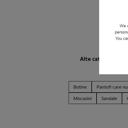
We u
persona
You ca
Alte categorii
Botine
Pantofi care nu 
Mocasini
Sandale