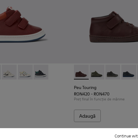
extil și nubuc pentru copii.
5
0548-021
0337-002 - Burgundy
l - K800548-020
r - K900337-005
ft Trail - K800548-013
Runner - K900337-004
Drift Trail - K800548-010
Runner - K900337-003
Drift Trail - K800548-004
Runner - K900337-001
Drift Trail - K800548-001
Peu Touring - K900251-017 -
Peu Touring - K90025
Peu Touring -
Peu Tou
Peu Touring
RON420 - RON470
Preț final în funcție de mărime
Adaugă
Continue wit