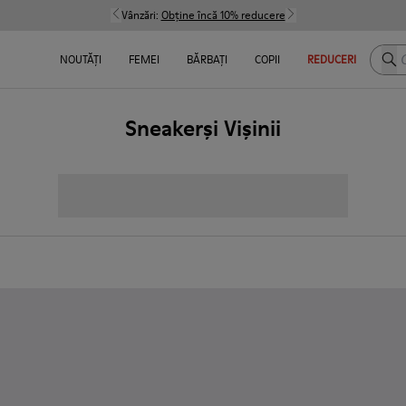
Vânzări:
Obține încă 10% reducere
Caut
NOUTĂȚI
FEMEI
BĂRBAȚI
COPII
REDUCERI
Sneakerși Vișinii