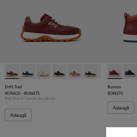
Drift Trail - K800548-031 - Pantofi sport bordo din material t
Drift Trail - K800548-032
Drift Trail - K800548-029
Drift Trail - K800548-028
Drift Trail - K800548-027
Drift Trail - K800548-02
Drift Trail - K80
Runner - K90
Drift Trai
Runne
Dri
Drift Trail
Runner
RON425 - RON475
RON370
Preț final în funcție de mărime
Adaugă
Adaugă