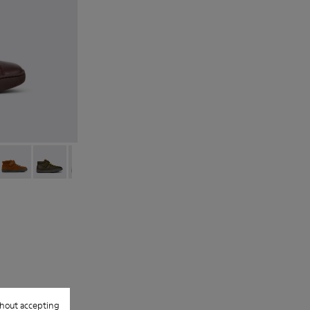
 Burgundy
1-019
 K900251-018
ring - K900251-014
Peu Touring - K900251-013
Peu Touring - K900251-012
Peu Touring - K900251-004
Peu Touring - K900251-003
hout accepting