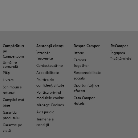
Cumpărături
Asistență clienți
Despre Camper
ReCamper
pe
Întrebări
Istorie
Îngrijirea
Camper.com
frecvente
încălțămintei
Camper
Urmărire
Contactează-ne
Together
comandă
Accesibilitate
Responsabilitate
Plăți
socială
Politica de
Livrare
confidențialitate
Oportunități de
Schimburi și
afaceri
Politica privind
retururi
modulele cookie
Casa Camper
Cumpără mai
Hotels
Manage Cookies
bine
Aviz juridic
Garanția
produsului
Termene și
condiții
Garanție pe
viață