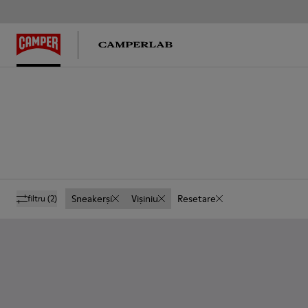
Sneakerși
Vișiniu
Resetare
filtru
(2)