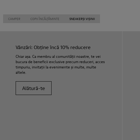
CAMPER
COPII ÎNCĂLȚĂMINTE
SNEAKERȘI VIȘINII
Vânzări: Obține încă 10% reducere
Chiar așa. Ca membru al comunității noastre, te vei
bucura de beneficii exclusive precum reduceri, acces
timpuriu, invitații la evenimente și multe, multe
altele.
Alătură-te