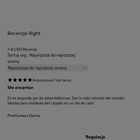
Podeszwa/Cechy
najwyższej jakości. Stosowanie do pielęgnacji obuwia
80% guma, 20% guma z recyklingu
odpowiednich produktów zapewni im ochronę i trwałość.
Wkładka
- Tworzywo EVA
Szczegółowe instrukcje dotyczące pielęgnacji butów można
Podszewka
Recenzje Right
znaleźć w naszym
Przewodniku po pielęgnacji obuwia
.
49% poliester z recyklingu, 41% tkanina (45% poliester z
recyklingu, 35% bawełna z recyklingu, 20% wiskoza), 10%
1–8 z 612 Recenzji
tkanina (71% poliester z recyklingu, 29% nić metalizowana)
Sortuj wg : Najwyższa do najniższej
oceny
Najwyższa do najniższej oceny
·
Anonymous
1 rok temu
Me encantan
Es mi segundo par de estas ballerinas. Son lo más cómodo del mundo!
Ideales para olvidarse del calzado en un día de calor.
Przetłumacz Opinię
Regulacja