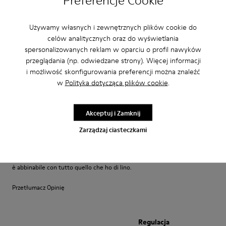
Preferencje Cookie
Super bequem ich trage dieses Modell seit Jahren und bin extrem
zufrieden damit.
Używamy własnych i zewnętrznych plików cookie do
Przetłumacz Opinię
celów analitycznych oraz do wyświetlania
spersonalizowanych reklam w oparciu o profil nawyków
przeglądania (np. odwiedzane strony). Więcej informacji
Regulacja
i możliwość skonfigurowania preferencji można znaleźć
Mala
Duża
w
Polityka dotycząca plików cookie
.
Szerokość
Wąska
Szeroki
Akceptuj i Zamknij
Zarządzaj ciasteczkami
·
Anonymous
6 lat temu
ballerine con fascia
ballerine con fascia molto carine...io le uso da anni ormai e questo colore
è abbinabile con tutto quello che ho di lino.
Przetłumacz Opinię
Regulacja