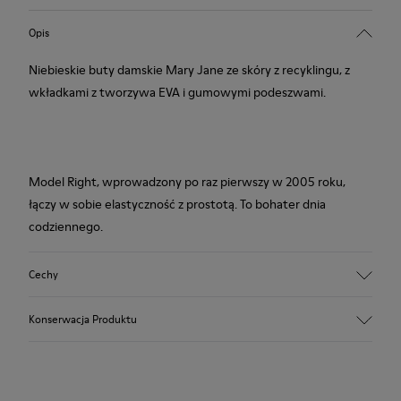
Opis
Niebieskie buty damskie Mary Jane ze skóry z recyklingu, z
wkładkami z tworzywa EVA i gumowymi podeszwami.
Model Right, wprowadzony po raz pierwszy w 2005 roku,
łączy w sobie elastyczność z prostotą. To bohater dnia
codziennego.
Cechy
Cholewka
Konserwacja Produktu
Skóra cielęca z recyklingu / Skóra cielęca / Tworzywo PU /
Poliester z recyklingu
Kolor
Niebieski
Nasze buty są wykonane ze starannie dobranych materiałów