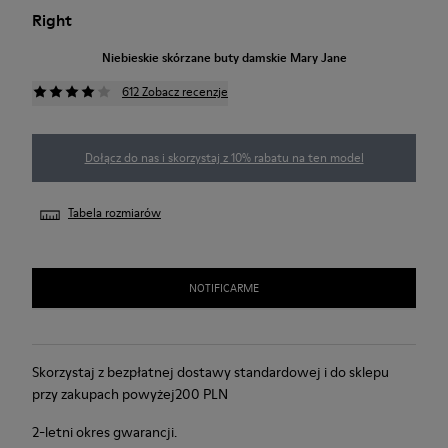
Right
Niebieskie skórzane buty damskie Mary Jane
612 Zobacz recenzje
Dołącz do nas i skorzystaj z 10% rabatu na ten model
Tabela rozmiarów
NOTIFICARME
Skorzystaj z bezpłatnej dostawy standardowej i do sklepu
przy zakupach powyżej200 PLN
2-letni okres gwarancji.