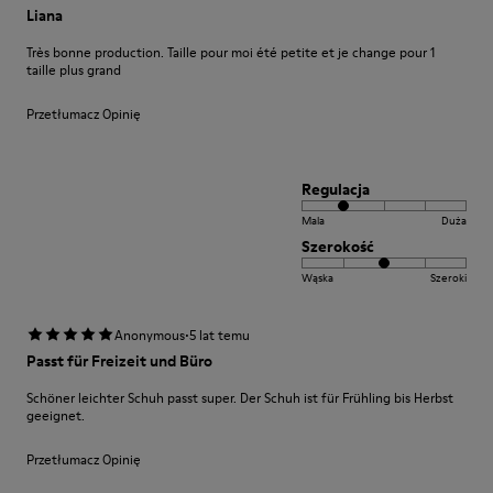
Liana
Très bonne production. Taille pour moi été petite et je change pour 1
taille plus grand
Przetłumacz Opinię
Regulacja
Mala
Duża
Szerokość
Wąska
Szeroki
·
Anonymous
5 lat temu
Passt für Freizeit und Büro
Schöner leichter Schuh passt super. Der Schuh ist für Frühling bis Herbst
geeignet.
Przetłumacz Opinię