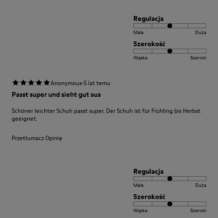
Regulacja
Mala
Duża
Szerokość
Wąska
Szeroki
·
Anonymous
5 lat temu
Passt super und sieht gut aus
Schöner leichter Schuh passt super. Der Schuh ist für Frühling bis Herbst
geeignet.
Przetłumacz Opinię
Regulacja
Mala
Duża
Szerokość
Wąska
Szeroki