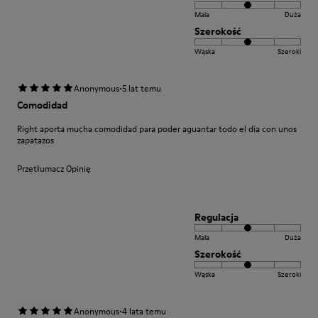
Mala
Duża
Szerokość
Wąska
Szeroki
·
Anonymous
5 lat temu
Comodidad
Right aporta mucha comodidad para poder aguantar todo el día con unos
zapatazos
Przetłumacz Opinię
Regulacja
Mala
Duża
Szerokość
Wąska
Szeroki
·
Anonymous
4 lata temu