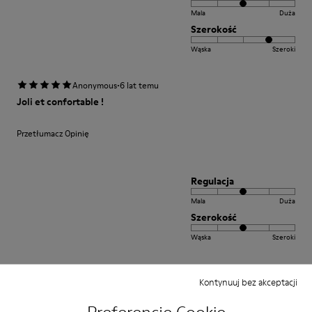
Mala
Duża
Szerokość
Wąska
Szeroki
·
Anonymous
6 lat temu
Joli et confortable !
Przetłumacz Opinię
Regulacja
Mala
Duża
Szerokość
Wąska
Szeroki
·
Anonymous
3 lata temu
Kontynuuj bez akceptacji
Petra Werner