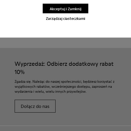
2-letni okres gwarancji.
Akceptuj i Zamknij
Zarządzaj ciasteczkami
Konserwacja Produktu
Wyprzedaż: Odbierz dodatkowy rabat
10%
Zgadza się. Należąc do naszej społeczności, będziesz korzystać z
wyjątkowych rabatów, wcześniejszego dostępu, zaproszeń na
wydarzenia i wielu, wielu innych przywilejów.
Dołącz do nas