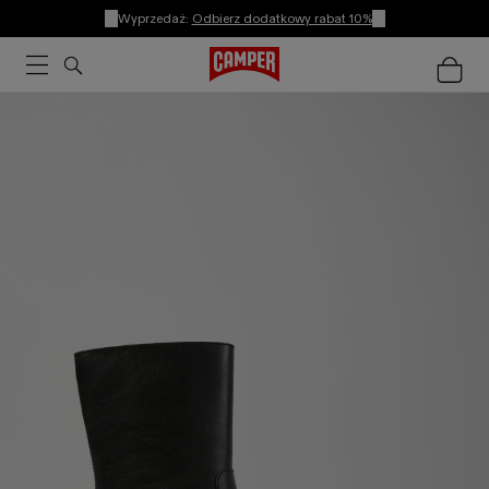
Wyprzedaż:
Odbierz dodatkowy rabat 10%