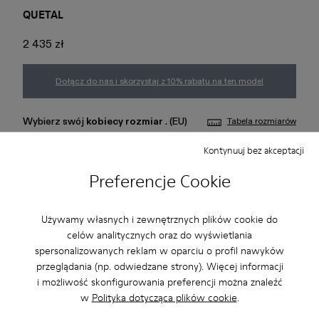
QUETAL
2 435 zł
Dołącz do nas i skorzystaj z 10% rabatu na ten model
Wybierz swój
kobiecy rozmiar
. (EU)
Tabela rozmiarów
Kontynuuj bez akceptacji
37
38
39
40
41
42
Preferencje Cookie
43
44
45
Używamy własnych i zewnętrznych plików cookie do
Dodaj do koszyka
celów analitycznych oraz do wyświetlania
spersonalizowanych reklam w oparciu o profil nawyków
przeglądania (np. odwiedzane strony). Więcej informacji
i możliwość skonfigurowania preferencji można znaleźć
Skorzystaj z bezpłatnej dostawy standardowej i do sklepu
w
Polityka dotycząca plików cookie
.
przy zakupach powyżej200 PLN