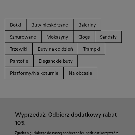
Botki
Buty nieskórzane
Baleriny
Sznurowane
Mokasyny
Clogs
Sandały
Trzewiki
Buty na co dzień
Trampki
Pantofle
Eleganckie buty
Platformy/Na koturnie
Na obcasie
Wyprzedaż: Odbierz dodatkowy rabat
10%
Zgadza się. Należąc do naszej społeczności, będziesz korzystać z