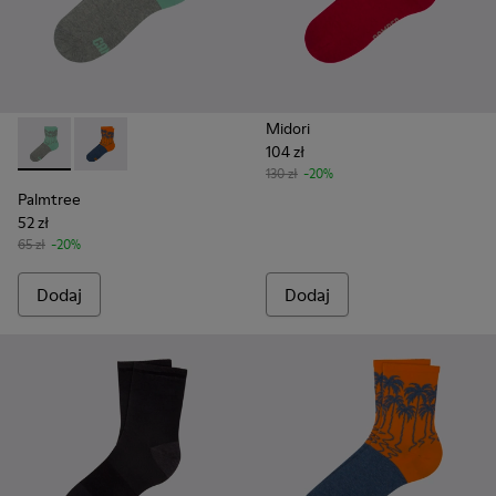
Midori
104 zł
Palmtree - CA023-001 - Multicolor
Palmtree - CA023-002 - Multicolor
130 zł
-20%
Palmtree
52 zł
65 zł
-20%
Dodaj
Dodaj