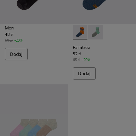
Mori
48 zł
Palmtree - CA023-002 - Mult
Palmtree - CA023-001
60 zł
-20%
Palmtree
Dodaj
52 zł
65 zł
-20%
Dodaj