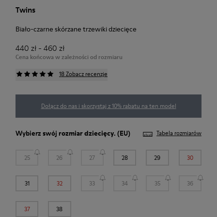
Twins
Biało-czarne skórzane trzewiki dziecięce
440 zł - 460 zł
Cena końcowa w zależności od rozmiaru
18 Zobacz recenzje
Dołącz do nas i skorzystaj z 10% rabatu na ten model
Wybierz swój
rozmiar dziecięcy
. (EU)
Tabela rozmiarów
25
26
27
28
29
30
31
32
33
34
35
36
37
38