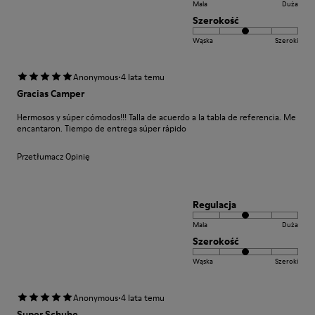
Mala
Duża
Szerokość
Wąska
Szeroki
·
Anonymous
4 lata temu
Gracias Camper
Hermosos y súper cómodos!!! Talla de acuerdo a la tabla de referencia. Me
encantaron. Tiempo de entrega súper rápido
Przetłumacz Opinię
Regulacja
Mala
Duża
Szerokość
Wąska
Szeroki
·
Anonymous
4 lata temu
Super Schuhe