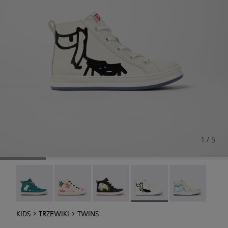
1 / 5
Camper x Moomin - K900261-013
Twins - K900261-012
Twins - K900261-010
Twins - K900261-009 - Bia
Twins - K90026
KIDS
TRZEWIKI
TWINS