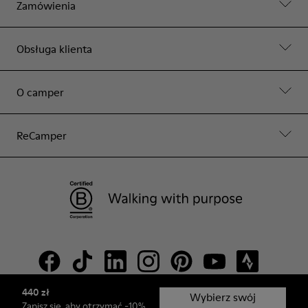
Zamówienia
Obsługa klienta
O camper
ReCamper
440 zł
Wybierz swój
Zapisz się
, aby otrzymać -10%