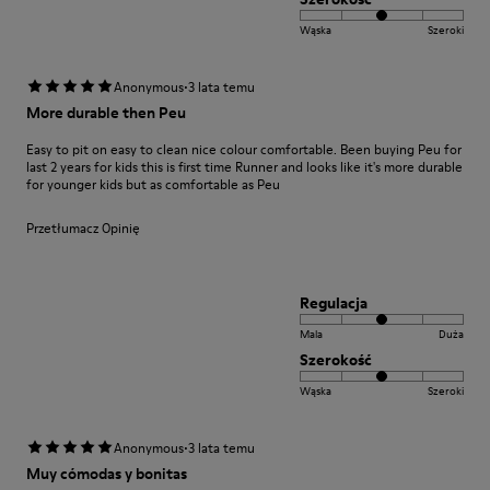
Wąska
Szeroki
·
Anonymous
3 lata temu
More durable then Peu
Easy to pit on easy to clean nice colour comfortable. Been buying Peu for
last 2 years for kids this is first time Runner and looks like it's more durable
for younger kids but as comfortable as Peu
Przetłumacz Opinię
Regulacja
Mala
Duża
Szerokość
Wąska
Szeroki
·
Anonymous
3 lata temu
Muy cómodas y bonitas