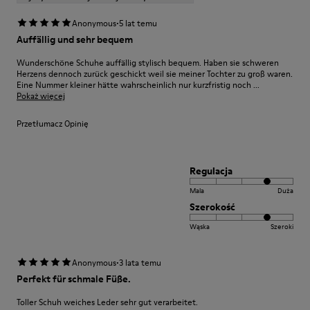
·
Anonymous
5 lat temu
Auffällig und sehr bequem
Wunderschöne Schuhe auffällig stylisch bequem. Haben sie schweren
Herzens dennoch zurück geschickt weil sie meiner Tochter zu groß waren.
Eine Nummer kleiner hätte wahrscheinlich nur kurzfristig noch ...
Pokaż więcej
Przetłumacz Opinię
Regulacja
Mala
Duża
Szerokość
Wąska
Szeroki
·
Anonymous
3 lata temu
Perfekt für schmale Füße.
Toller Schuh weiches Leder sehr gut verarbeitet.