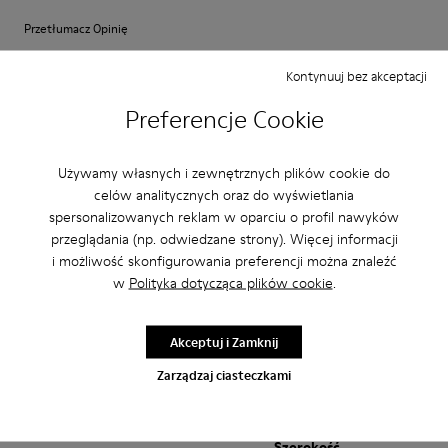
Przetłumacz Opinię
Kontynuuj bez akceptacji
Regulacja
Preferencje Cookie
Mala
Duża
Szerokość
Używamy własnych i zewnętrznych plików cookie do
Wąska
Szeroki
celów analitycznych oraz do wyświetlania
spersonalizowanych reklam w oparciu o profil nawyków
·
Anonymous
6 miesięcy temu
przeglądania (np. odwiedzane strony). Więcej informacji
Botines twins
i możliwość skonfigurowania preferencji można znaleźć
w
Polityka dotycząca plików cookie
.
Me encantan estos zapatos! Son comodísimos.
Przetłumacz Opinię
Akceptuj i Zamknij
Zarządzaj ciasteczkami
Regulacja
Mala
Duża
Szerokość