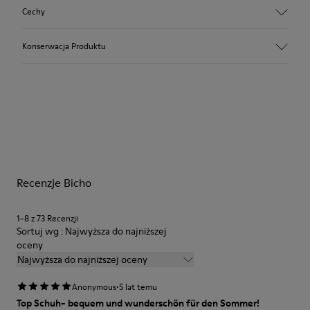
Cechy
Cholewka
Konserwacja Produktu
Skóra
Kolor
Szary
Podeszwa/Cechy
Nasze buty są wykonane ze starannie dobranych materiałów
Guma (20% z recyklingu)
najwyższej jakości. Stosowanie do pielęgnacji obuwia
Zapięcie na rzep
odpowiednich produktów zapewni im ochronę i trwałość.
Wyściółka
74% skóra, 26% zamsz
Szczegółowe instrukcje dotyczące pielęgnacji butów można
Recenzje Bicho
znaleźć w naszym
Przewodniku po pielęgnacji obuwia
.
1–8 z 73 Recenzji
Sortuj wg : Najwyższa do najniższej
oceny
Najwyższa do najniższej oceny
·
Anonymous
5 lat temu
Top Schuh- bequem und wunderschön für den Sommer!