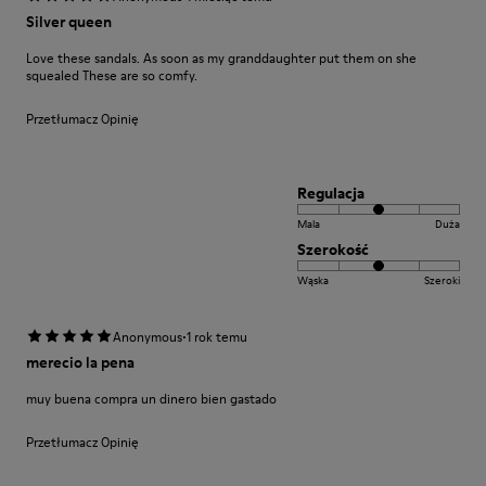
Silver queen
Love these sandals. As soon as my granddaughter put them on she
squealed These are so comfy.
Przetłumacz Opinię
Regulacja
Mala
Duża
Szerokość
Wąska
Szeroki
·
Anonymous
1 rok temu
merecio la pena
muy buena compra un dinero bien gastado
Przetłumacz Opinię