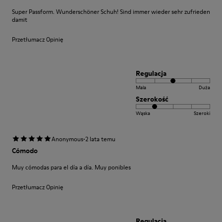
Super Passform. Wunderschöner Schuh! Sind immer wieder sehr zufrieden
damit
Przetłumacz Opinię
Regulacja
Mala
Duża
Szerokość
Wąska
Szeroki
·
Anonymous
2 lata temu
Cómodo
Muy cómodas para el día a día. Muy ponibles
Przetłumacz Opinię
Regulacja