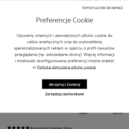
Kontynuuj bez akceptacji
Mala
Duża
Szerokość
Preferencje Cookie
Wąska
Szeroki
Używamy własnych i zewnętrznych plików cookie do
·
Anonymous
1 miesiąc temu
celów analitycznych oraz do wyświetlania
Confort et praticité
spersonalizowanych reklam w oparciu o profil nawyków
przeglądania (np. odwiedzane strony). Więcej informacji
Confortable pratique et maintien . Tres bel effet en toutes circonstances.
C’est notre 2eme paire de ce modele !
i możliwość skonfigurowania preferencji można znaleźć
w
Polityka dotycząca plików cookie
.
Przetłumacz Opinię
Akceptuj i Zamknij
Regulacja
Zarządzaj ciasteczkami
Mala
Duża
Szerokość
Wąska
Szeroki
·
Anonymous
1 miesiąc temu