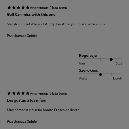
·
Anonymous
2 lata temu
Gol! Can miss with this one
Stylish comfortable and sturdy. Great for young and active girls.
Przetłumacz Opinię
Regulacja
Mala
Duża
Szerokość
Wąska
Szeroki
·
Anonymous
2 lata temu
Les gustan a los niños
Muy cómodss y diseño bonito.Faciles de llevar
Przetłumacz Opinię