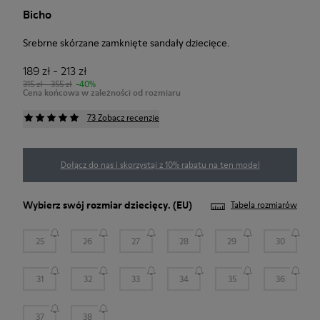
Bicho
Srebrne skórzane zamknięte sandały dziecięce.
189 zł - 213 zł
315 zł - 355 zł
-40%
Cena końcowa w zależności od rozmiaru
73 Zobacz recenzje
Dołącz do nas i skorzystaj z 10% rabatu na ten model
Wybierz swój
rozmiar dziecięcy
. (EU)
Tabela rozmiarów
25
26
27
28
29
30
31
32
33
34
35
36
37
38