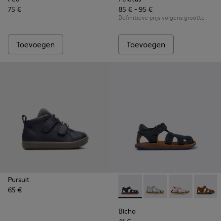
75 €
85 € - 95 €
Definitieve prijs volgens grootte
Toevoegen
Toevoegen
Pursuit
65 €
Bicho - 80372-054 - Geslote
Bicho - 80372-088
Bicho - 80372
Bicho 
Bicho