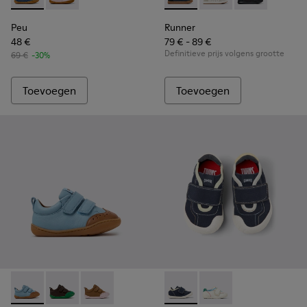
Peu - K800665-001 - Blauwe leren gesloten kindersandaal.
Peu - K800665-002
Runner - K800652-003 - Blau
Runner - K800652-0
Runner - K80
Peu
Runner
48 €
79 € - 89 €
Definitieve prijs volgens grootte
69 €
-30%
Toevoegen
Toevoegen
Peu - K800708-002 - Blauwe leren schoenen voor kinderen
Peu - K800708-004
Peu - K800708-003
Twins - K800682-004 - Meerkl
Twins - K800682-002