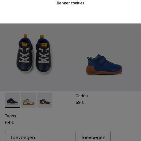
Beheer cookies
Toevoegen
Toevoegen
Dadda
69 €
Twins - K900268-001 - Donkerblauwe enkellaarzen
Twins - K900268-004
Twins - K900268-003
Twins
69 €
Toevoegen
Toevoegen