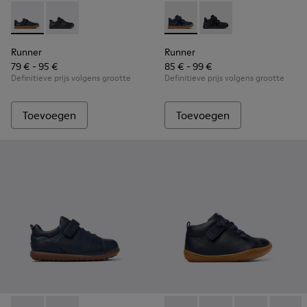
Runner - K800319-006 - Blauwe sneakers van leer en textiel
Runner - K800319-001
Runner - K900384-001 - Blau
Runner - K900384-00
Runner
Runner
79 € - 95 €
85 € - 99 €
Definitieve prijs volgens grootte
Definitieve prijs volgens grootte
Toevoegen
Toevoegen