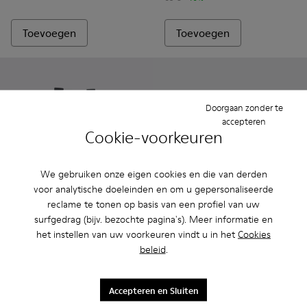
Toevoegen
Toevoegen
Doorgaan zonder te
accepteren
Cookie-voorkeuren
We gebruiken onze eigen cookies en die van derden
voor analytische doeleinden en om u gepersonaliseerde
reclame te tonen op basis van een profiel van uw
surfgedrag (bijv. bezochte pagina's). Meer informatie en
het instellen van uw voorkeuren vindt u in het
Cookies
Twins - K800405-049 - Blauwe leren kindersneaker.
Twins - K800405-060
Twins - K800405-059
Twins - K800405-057 - Blauw met groe
Twins - K800405-056
Pursuit - K900197-002 - Blau
Twins - K800405-054
Pursuit - K900197-00
Twins - K800405
Twins - 
Tw
beleid
.
Twins
Pursuit
48 €
69 € - 79 €
Accepteren en Sluiten
Definitieve prijs volgens grootte
69 €
-30%