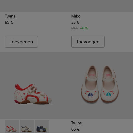
Twins
Miko
65 €
35 €
59 €
-40%
Toevoegen
Toevoegen
Twins
65 €
Ous - 80530-036 - Beige
Ous - 80530-031
Ous - 80530-030