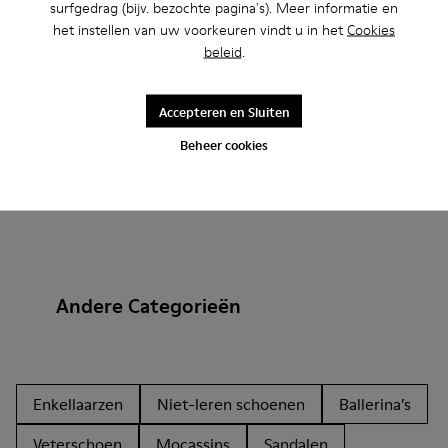
surfgedrag (bijv. bezochte pagina's). Meer informatie en
Toevoegen
Toevoegen
het instellen van uw voorkeuren vindt u in het
Cookies
beleid
.
Accepteren en Sluiten
Beheer cookies
Andere Categorieën
Enkellaarzen
Niet-leren schoenen
Ballerina’s
Veterschoen
Mocassins
Sandalen