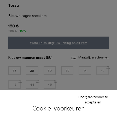
Tossu
Blauwe caged sneakers
150 €
250 €
-40%
Word lid en krijg 10% korting op dit item
Kies uw
mannen maat
(EU)
Maatwijzer schoenen
37
38
39
40
41
42
43
44
45
Doorgaan zonder te
Toevoegen aan tas
accepteren
Cookie-voorkeuren
Controleer de voorraad in de dichtstbijzijnde winkel