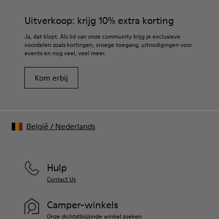
geselecteerde premium materialen. Gebruik van de juiste
Binnenzool
schoenverzorgingsproducten biedt bescherming en zorgt
Uitverkoop: krijg 10% extra korting
Uitneembaar PU-voetbed
dat ze langer meegaan.
Voering
Ja, dat klopt. Als lid van onze community krijg je exclusieve
80% textiel (75% gerecycled polyester - 14% Hilo PU - 11%
voordelen zoals kortingen, vroege toegang, uitnodigingen voor
Gedetailleerde instructies over schoenverzorging en
spandex) 20% gerecycled polyester
events en nog veel, veel meer.
onderhoud vind je in onze
Shoe Care Guide
.
Kom erbij
België
/
Nederlands
Hulp
Contact Us
Camper-winkels
Onze dichtstbijzijnde winkel zoeken