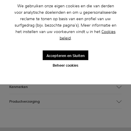
We gebruiken onze eigen cookies en die van derden
voor analytische doeleinden en om u gepersonaliseerde
Profiteer van standaard verzending en verzending naar de
reclame te tonen op basis van een profiel van uw
winkel voor aankopen boven de 45€.
surfgedrag (bijv. bezochte pagina's). Meer informatie en
het instellen van uw voorkeuren vindt u in het
Cookies
Beschrijving
beleid
.
Blauwe caged sneakers met waterafstotende 3D-gebreide
Accepteren en Sluiten
sokvoering van gerecyclede PET, direct ingespoten TPU-
buitenkant, en gerecyclede PU-buitenzool. Volledig
Beheer cookies
recyclebaar.
Kenmerken
Bovenwerk
Productverzorging
Textiel/synthetisch
Kleur
Blauw
Buitenzool/Kenmerken
Onze schoenen worden vervaardigd van zorgvuldig
PU / TPU