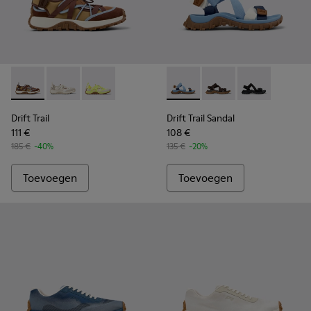
Drift Trail - K101034-005 - Bruine sneakers van textiel en n
Drift Trail - K101034-004 - Beige en witte sneakers v
Drift Trail - K101034-002 - Meerkleurige snea
Drift Trail Sandal - K101039-
Drift Trail Sandal - K
Drift Trail San
Drift Trail
Drift Trail Sandal
111 €
108 €
185 €
-40%
135 €
-20%
Toevoegen
Toevoegen