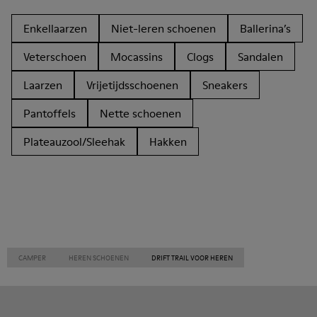
Enkellaarzen
Niet-leren schoenen
Ballerina’s
Veterschoen
Mocassins
Clogs
Sandalen
Laarzen
Vrijetijdsschoenen
Sneakers
Pantoffels
Nette schoenen
Plateauzool/Sleehak
Hakken
CAMPER
HEREN SCHOENEN
DRIFT TRAIL VOOR HEREN