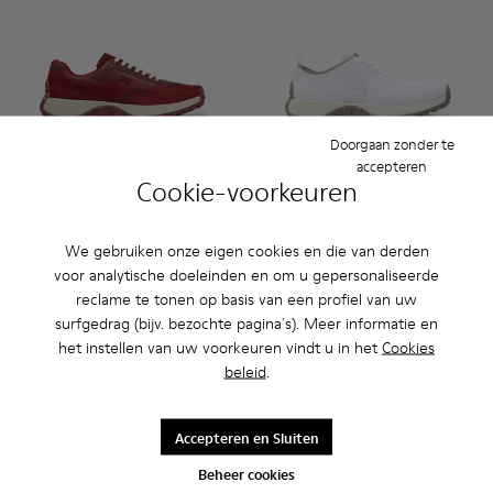
Doorgaan zonder te
accepteren
Cookie-voorkeuren
Drift Trail - K101084-006 - Bordeaux sneakers van gerecycl
Drift Trail - K101084-007 - Groene herensneakers va
Drift Trail - K101084-005 - Zwarte sneakers v
Drift Trail - K101084-004 - Blauwe ler
Drift Trail - K101084-003 - Gri
Drift Trail - K101214-001 - Wh
Drift Trail - K101084-00
Drift Trail - K101214-0
Drift Trail - K10
We gebruiken onze eigen cookies en die van derden
Drift Trail
Drift Trail
voor analytische doeleinden en om u gepersonaliseerde
175 €
160 €
reclame te tonen op basis van een profiel van uw
surfgedrag (bijv. bezochte pagina's). Meer informatie en
Toevoegen
Toevoegen
het instellen van uw voorkeuren vindt u in het
Cookies
beleid
.
Accepteren en Sluiten
Beheer cookies