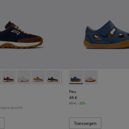
er en textiel.
-026
 K800548-028 - Meerkleurige kindersneaker van textiel en nubu
800242-024
Trail - K800548-032 - Blauwe sneakers van textiel en leer voor 
uga - K800242-004
Drift Trail - K800548-031
Drift Trail - K800548-029
Drift Trail - K800548-027
Drift Trail - K800548-025
Drift Trail - K800548-021
Peu - K800665-001 - Blauwe 
Drift Trail - K800548-020
Peu - K800665-002
Drift Trail - K800
Drift Trail
Drif
Peu
48 €
69 €
-30%
volgens grootte
Toevoegen