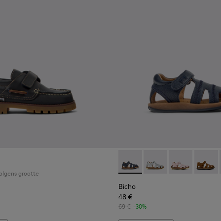
12-096
u - 80212-084
Peu - 80212-076
Peu - 80212-073
Peu - 80212-071
Peu - 80212-017
Bicho - 80372-078 - Blauwe l
Bicho - 80372-088
Bicho - 80372
Bicho 
volgens grootte
Bicho
48 €
69 €
-30%