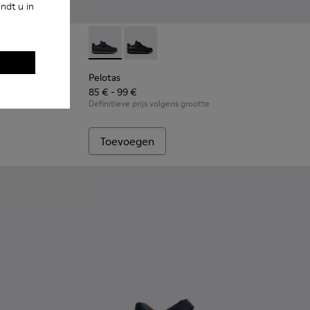
ndt u in
we sneakers van leer en nubuck voor kinderen.
2
Pelotas - K800316-004 - Blauwe schoenen van
Pelotas - K800316-003
Pelotas
85 € - 99 €
Definitieve prijs volgens grootte
Toevoegen