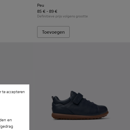
Peu
85 € - 89 €
Definitieve prijs volgens grootte
Toevoegen
 te accepteren
nden en
fgedrag