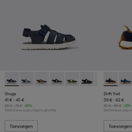
Oruga - K800242-029 - Blauwe gesloten kindersandaal van le
Oruga - K800242-035
Oruga - K800242-034
Oruga - K800242-033
Oruga - K800242-030
Oruga - K800242-028
Oruga - K800242
Drift Trail -
Oruga - K
Drift 
Or
Oruga
Drift Trail
41 € - 45 €
59 € - 62 €
69 € - 75 €
-40%
85 € - 89 €
-30%
Definitieve prijs volgens grootte
Definitieve prijs 
Toevoegen
Toevoegen