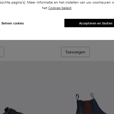
bezochte pagina's). Meer informatie en het instellen van uw voorkeuren vi
het
Cookies beleid
.
 voor kinderen.
90-011 - Meerkleurige kindersandaal van textiel en leer.
 - K800590-010
Twins - K800590-007
Twins - K800590-006
Twins - K800590-004
Runner - K900384-001 - Blau
Runner - K900384-00
Beheer cookies
Accepteren en Sluiten
Runner
85 € - 99 €
Definitieve prijs volgens grootte
Toevoegen