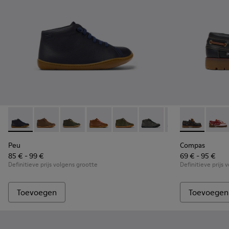
Peu - 90019-096 - Blauwe leren enkellaarsjes voor kinderen
Peu - 90019-131
Peu - 90019-130
Peu - 90019-126
Peu - 90019-125
Peu - 90019-124
Peu - 90019-123 -
Compas - K80
Peu - 900
Compa
Peu
Peu
Compas
85 € - 99 €
69 € - 95 €
Definitieve prijs volgens grootte
Definitieve prijs 
Toevoegen
Toevoegen