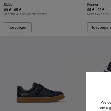
Kiddo
Runner
89 € - 95 €
95 € - 99 €
Definitieve prijs volgens grootte
Definitieve prijs 
Toevoegen
Toevoegen
We geb
om u g