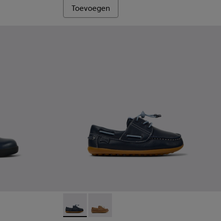
Toevoegen
Blauwe leren kinderschoenen.
-030
- 80356-003
Peu - K800689-002 - Blauwe leren bootscho
Peu - K800689-004