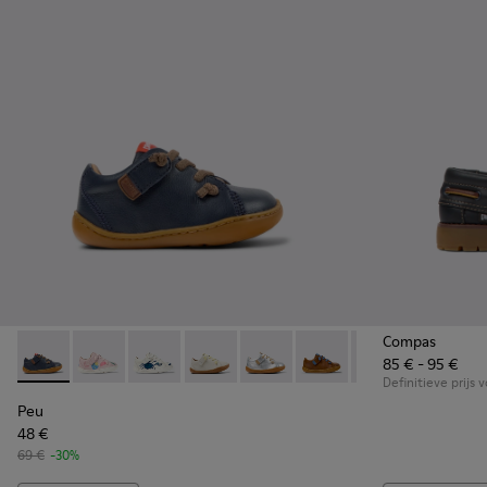
Compas
85 € - 95 €
Peu - 80212-077 - Blauwe leren kinderschoen.
Peu - 80212-120
Peu - 80212-119
Peu - 80212-117
Peu - 80212-114
Peu - 80212-112
Peu - 80212-108
Peu - 802
Pe
Definitieve prijs 
Peu
48 €
69 €
-30%