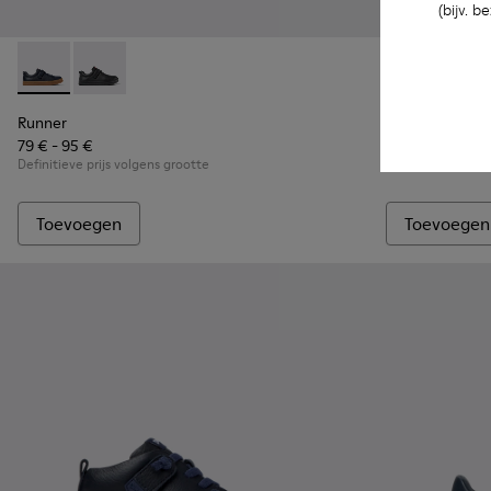
(bijv. 
Runner - K800319-006 - Blauwe sneakers van leer en textiel
Runner - K800319-001
Twins - K8005
Twins
Runner
Twins
79 € - 95 €
32 €
Definitieve prijs volgens grootte
65 €
-50%
Toevoegen
Toevoegen