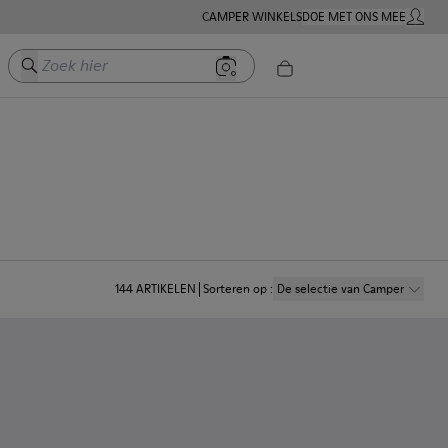
CAMPER WINKELS
DOE MET ONS MEE
MIJN A
Zoek hier
144
ARTIKELEN
Sorteren op
:
De selectie van Camper