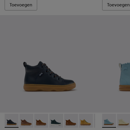
Toevoegen
Toevoegen
Kiddo - K900189-026 - Blauwe leren enkellaarzen voor kind
Kiddo - K900189-028
Kiddo - K900189-025
Kiddo - K900189-021
Kiddo - K900189-020
Kiddo - K900189-018
Kiddo - K900189-
Runner - K90
Kiddo - K
Runne
Ki