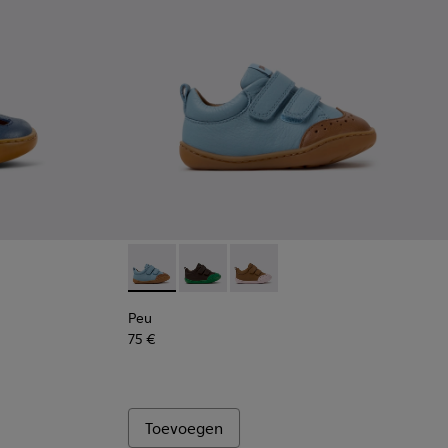
ck.
kinderen.
leren gesloten kindersandaal.
548-013
 - K800548-010
t Trail - K800548-004
Drift Trail - K800548-001
Peu - K800708-002 - Blauwe leren schoenen
Peu - K800708-004
Peu - K800708-003
Peu
75 €
Toevoegen