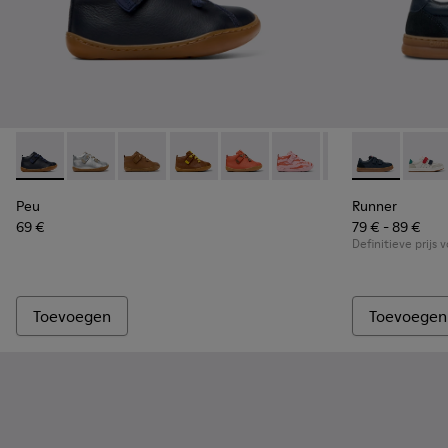
Peu - 80153-082 - Blauwe leren enkellaarzen voor kinderen.
Peu - 80153-120
Peu - 80153-119
Peu - 80153-116
Peu - 80153-115
Peu - 80153-113
Peu - 80153-108
Runner - K80
Peu - 801
Runne
Pe
Peu
Runner
69 €
79 € - 89 €
Definitieve prijs 
Toevoegen
Toevoegen