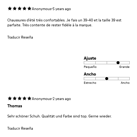
·
Anonymous
5 years ago
Chaussures d'été très confortables. Je fais un 39-40 et la taille 39 est
parfaite. Très contente de rester fidèle à la marque.
Traducir Reseña
Ajuste
Pequeño
Grande
Ancho
Estrecho
Ancho
·
Anonymous
2 years ago
Thomas
Sehr schöner Schuh. Qualität und Farbe sind top. Gerne wieder.
Traducir Reseña