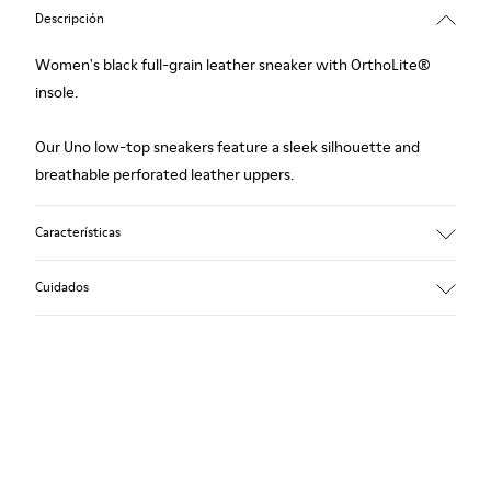
Descripción
Women's black full-grain leather sneaker with OrthoLite®
insole.
Our Uno low-top sneakers feature a sleek silhouette and
breathable perforated leather uppers.
Características
Upper:
Cuidados
Leather (Calfskin) / Technical fabric
Color: Black
Outsole/Features:
360º stitched for durability
Nuestros zapatos se han fabricado con materiales de primera
Insole:
calidad cuidadosamente seleccionados. El uso de productos
OrthoLite® for cushioning
adecuados para el cuidado del calzado los protegerá y
Lining:
garantizará que duren más tiempo.
27% Cotton 27% Calfskin 26% Fabric (60% PU resin - 40%