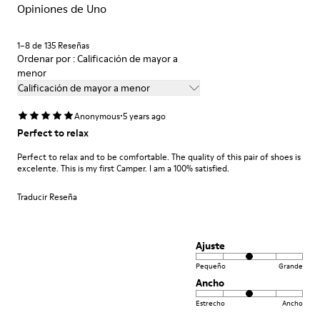
Spandex) 20% Polyester
Opiniones de Uno
Si deseas obtener información detallada sobre cómo cuidar de
Leather Working Group Certified
tu par, visita nuestra
Guía para el cuidado del calzado
.
1–8 de 135 Reseñas
Ordenar por : Calificación de mayor a
menor
Calificación de mayor a menor
·
Anonymous
5 years ago
Perfect to relax
Perfect to relax and to be comfortable. The quality of this pair of shoes is
excelente. This is my first Camper. I am a 100% satisfied.
Traducir Reseña
Ajuste
Pequeño
Grande
Ancho
Estrecho
Ancho