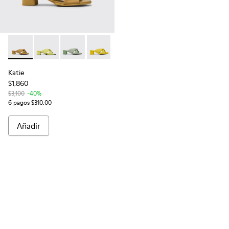
Katie - K201348-003 - Sandalias de PET reciclado en color ca
Katie - K201348-007
Katie - K201348-004
Katie - K201348-002
Katie
$1,860
$3,100
-40%
6 pagos $310.00
Añadir