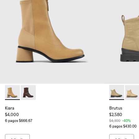
Kiara - K400708-002 - Botines de piel y textil beige para muj
Kiara - K400708-005
Brutus - K400
Brutus
Kiara
Brutus
$4,000
$2,580
6 pagos $666.67
$4,300
-40%
6 pagos $430.00