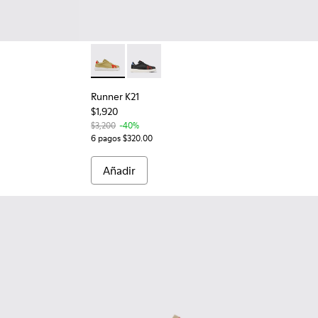
ge
62
0066-052
n - K200066-008
Runner K21 - K201311-002 - Sneakers de piel 
Runner K21 - K201311-041
Runner K21
$1,920
$3,200
-40%
6 pagos $320.00
Añadir