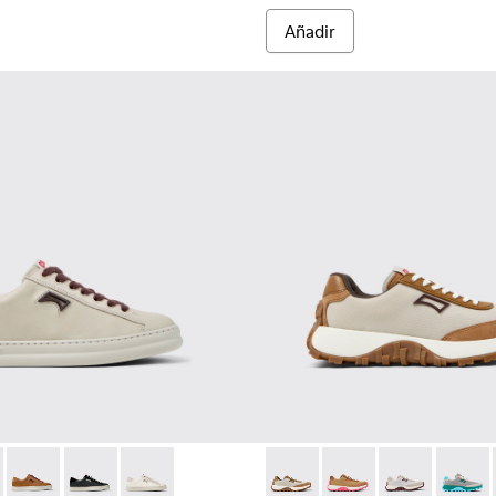
Añadir
855-005 - Sneaker de piel y nobuk gris para mujer.
r - K201855-013
Runner - K201855-008
Runner - K201855-002
Runner - K201855-001
Drift Trail - K201462-050 - S
Drift Trail - K201462-
Drift Trail - K
Drift Tr