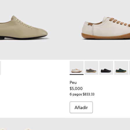
para mujer.
201802-004 - Zapatos de piel beige para mujer.
Myra - K201802-001
Peu - 20848-269 - Zapatos de
Peu - 20848-268
Peu - 20848-
Peu - 
Peu
$5,000
6 pagos $833.33
Añadir