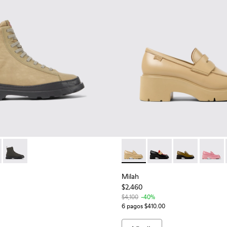
er.
621-007 - Botines beige de tejido y piel para mujer
 - K400621-011 - Botines beige de tejido y nobuk para mujer
Brutus - K400621-010
Milah - K201425-010 - Mocasi
Milah - K201425-028
Milah - K2014
Milah -
Milah
$2,460
$4,100
-40%
6 pagos $410.00