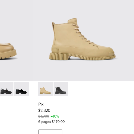
nes beiges de piel para mujer
25-026
 K201425-012
Milah - K201425-006
Milah - K201425-002
Pix - K400388-013 - Botines beiges de piel 
Pix - K400388-005
Pix
$2,820
$4,700
-40%
6 pagos $470.00