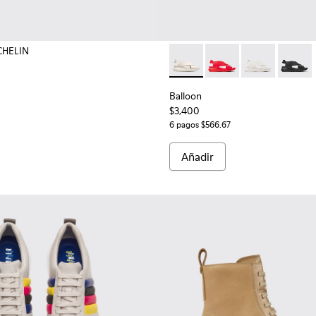
CHELIN
s.
Balloon - K200066-019 - Bei
Balloon - K200066-0
Balloon - K20
Balloo
Balloon
$3,400
6 pagos $566.67
Añadir