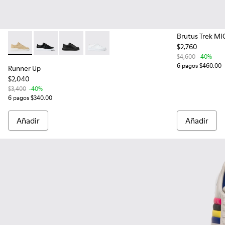
Brutus Trek MI
$2,760
Runner Up - K200508-056 - Beige Nubuck Women's Sneaker
Runner Up - K200508-043
Runner Up - K200508-042
Runner Up - K200508-041
$4,600
-40%
6 pagos $460.00
Runner Up
$2,040
$3,400
-40%
6 pagos $340.00
Añadir
Añadir