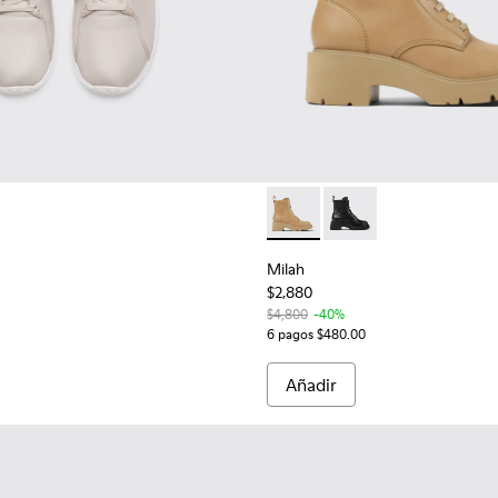
48-223
u - 20848-218
Peu - 20848-020
Peu - 20848-017
Milah - K400577-009 - Botas
Milah - K400577-001
Milah
$2,880
$4,800
-40%
6 pagos $480.00
Añadir