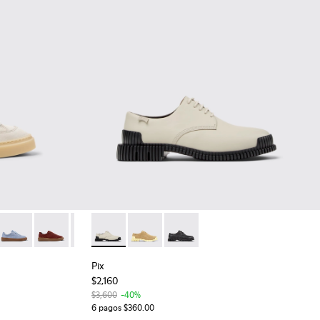
03 - Zapatillas de piel de serraje beige para mujer.
K201907-012
five - K201907-010
Twentyfive - K201907-008
Runner Twentyfive - K201907-007
Runner Twentyfive - K201907-005
Runner Twentyfive - K201907-002
Pix - K201851-003 - Zapatos de piel gris para
Pix - K201851-007
Pix - K201851-001
Pix
$2,160
$3,600
-40%
6 pagos $360.00