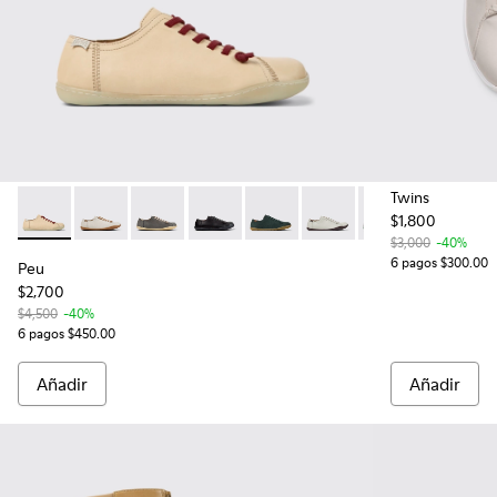
Twins
$1,800
Peu - 20848-214 - Zapatos beiges de piel para mujer
Peu - 20848-269 - Zapatos de piel beige para mujer.
Peu - 20848-268
Peu - 20848-258
Peu - 20848-245
Peu - 20848-244
Peu - 20848-226
Peu - 208
Pe
$3,000
-40%
6 pagos $300.00
Peu
$2,700
$4,500
-40%
6 pagos $450.00
Añadir
Añadir