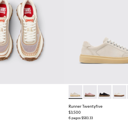
ara mujer.
Runner Twentyfive - K201907-0
Runner Twentyfive - 
Runner Twenty
Runner 
Runner Twentyfive
$3,500
6 pagos $583.33