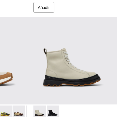
Añadir
neakers grises de PET reciclado y piel para mujer
056
201462-053
ail - K201462-041
Drift Trail - K201462-037
Drift Trail - K201462-019 - Sneaker beige de PET recicl
Drift Trail - K201462-015
Brutus+ - K400816-004 - Botas de media caña
Drift Trail - K201462-012
Brutus+ - K400816-001
Drift Trail - K201462-007
Drift Trail - K201462-002
Drift Trail - K20146