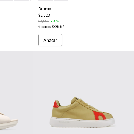
Brutus+
$3,220
$4,600
-30%
6 pagos $536.67
Añadir