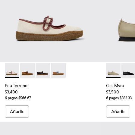
Peu Terreno - K201825-006 - Bailarinas de ante y piel beige 
Peu Terreno - K201825-010
Peu Terreno - K201825-009
Peu Terreno - K201825-007
Casi Myra - K
Casi 
Peu Terreno
Casi Myra
$3,400
$3,500
6 pagos $566.67
6 pagos $583.33
Añadir
Añadir