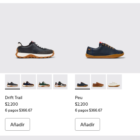
Drift Trail - K800548-004 - Zapatillas de piel y nobuk multico
Drift Trail - K800548-028
Drift Trail - K800548-025
Drift Trail - K800548-023
Peu - 80003-104 - Zapatos de 
Peu - 80003-160
Peu - 80003-1
Drift Trail
Peu
$2,200
$2,200
6 pagos $366.67
6 pagos $366.67
Añadir
Añadir