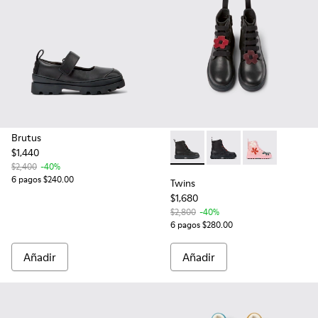
Brutus
$1,440
Twins - K900150-017 - Black
Twins - K900150-021
Twins - K9001
$2,400
-40%
6 pagos $240.00
Twins
$1,680
$2,800
-40%
6 pagos $280.00
Añadir
Añadir