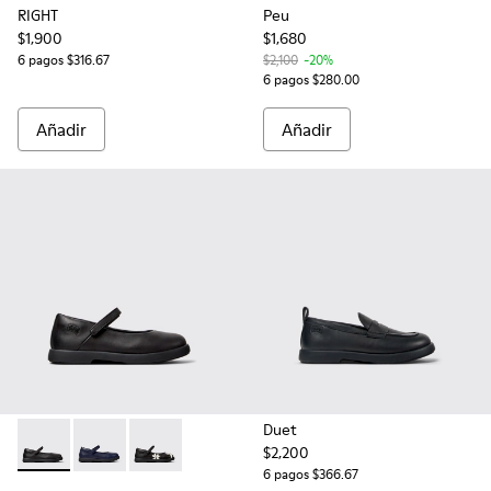
RIGHT
Peu
$1,900
$1,680
6 pagos $316.67
$2,100
-20%
6 pagos $280.00
Añadir
Añadir
Duet
$2,200
Duet - K800549-003 - Bailarinas de piel negras para niños.
Duet - K800549-007 - Bailarinas azules de piel para n
Duet - K800549-006
6 pagos $366.67