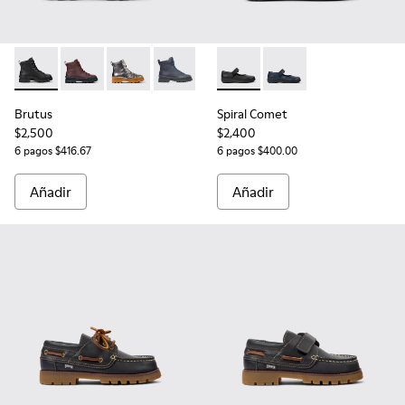
Brutus - K900179-002 - Botines de piel negros para niños.
Brutus - K900179-031
Brutus - K900179-020
Brutus - K900179-003
Spiral Comet - 80356-003 - Z
Spiral Comet - 80356-0
Brutus
Spiral Comet
$2,500
$2,400
6 pagos $416.67
6 pagos $400.00
Añadir
Añadir