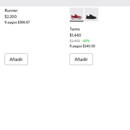
Runner
$2,200
Twins - K800513-002 - Multi
Twins - K800513-004 - 
6 pagos $366.67
Twins
$1,440
$2,400
-40%
6 pagos $240.00
Añadir
Añadir