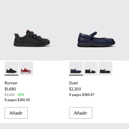
Runner - K800513-004 - Zapatillas negras de piel y textil par
Runner - K800513-002 - Multicolor
Duet - K800549-007 - Bailarin
Duet - K800549-006
Duet - K800549
Runner
Duet
$1,680
$2,200
$2,400
-30%
6 pagos $366.67
6 pagos $280.00
Añadir
Añadir