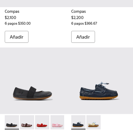
Compas
Compas
$2,100
$2,200
6 pagos $350.00
6 pagos $366.67
Añadir
Añadir
RIGHT - 80025-053 - Bailarinas de piel negras para niños.
RIGHT - 80025-160
RIGHT - 80025-153
RIGHT - 80025-148
RIGHT - 80025-139
Peu - K800689-002 - Zapatos 
RIGHT - 80025-116
Peu - K800689-003
RIGHT - 80025-1