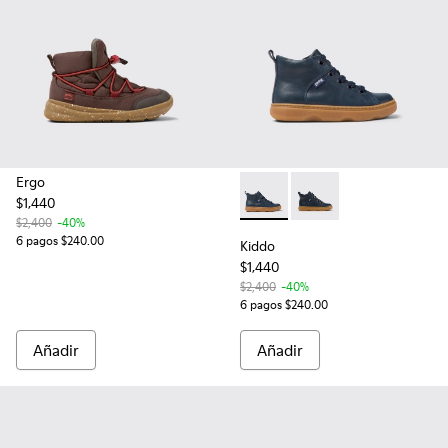
Ergo
$1,440
Kiddo - K900189-016 - Botines
Kiddo - K900189-026
$2,400
-40%
6 pagos $240.00
Kiddo
$1,440
$2,400
-40%
6 pagos $240.00
Añadir
Añadir