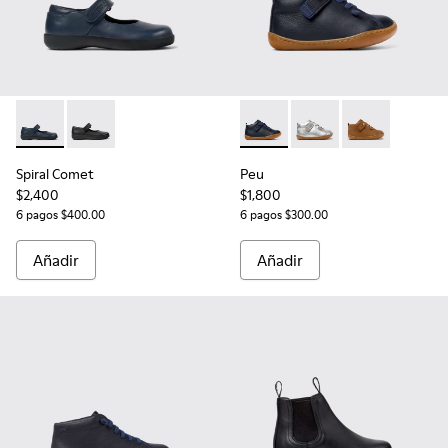
Spiral Comet - 80356-031 - Zapatos de piel azules para niños
Spiral Comet - 80356-003 - Zapatos de piel negros pa
Peu - 80153-082 - Botines de 
Peu - 80153-120
Peu - 80153-11
Spiral Comet
Peu
$2,400
$1,800
6 pagos $400.00
6 pagos $300.00
Añadir
Añadir