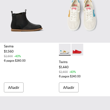
Savina
$1,560
Twins - K800552-001 - Whit
Twins - K800552-009
$2,600
-40%
6 pagos $260.00
Twins
$1,440
$2,400
-40%
6 pagos $240.00
Añadir
Añadir