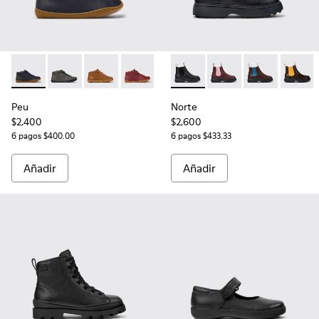
Peu - 90019-096 - Botines de piel azules para niños.
Peu - 90019-124
Peu - 90019-108
Peu - 90019-098
Norte - K900149-001 - Botine
Norte - K900149-026
Norte - K9001
Norte 
Peu
Norte
$2,400
$2,600
6 pagos $400.00
6 pagos $433.33
Añadir
Añadir