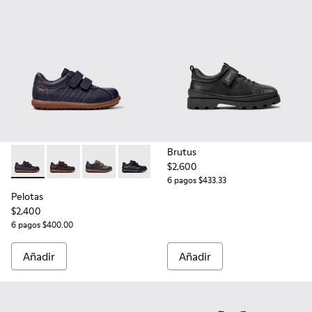
Brutus
$2,600
Pelotas - 80353-043 - Zapatos azules de piel y tejido para ni
Pelotas - 80353-044 - Zapatos marrones de piel y text
Pelotas - 80353-042
Pelotas - 80353-009 - Zapatos negros de
6 pagos $433.33
Pelotas
$2,400
6 pagos $400.00
Añadir
Añadir