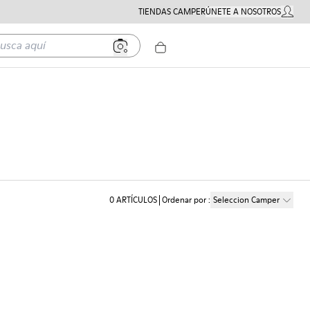
TIENDAS CAMPER
ÚNETE A NOSOTROS
MI CUE
a aquí
0
ARTÍCULOS
Ordenar por
:
Seleccion Camper