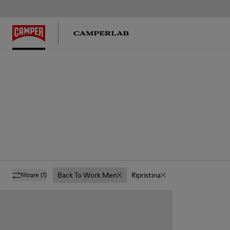
Back To Work Men
Ripristina
filtrare
(1)