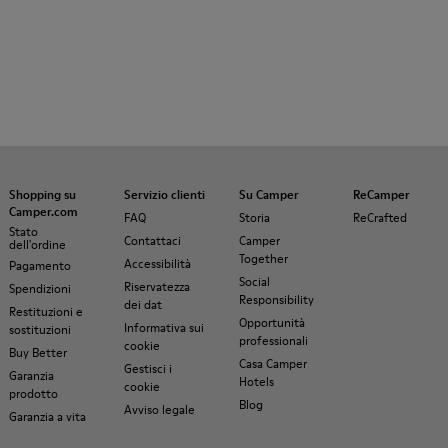
Shopping su
Servizio clienti
Su Camper
ReCamper
Camper.com
FAQ
Storia
ReCrafted
Stato
Contattaci
Camper
dell'ordine
Together
Accessibilità
Pagamento
Social
Riservatezza
Spendizioni
Responsibility
dei dat
Restituzioni e
Opportunità
Informativa sui
sostituzioni
professionali
cookie
Buy Better
Casa Camper
Gestisci i
Garanzia
Hotels
cookie
prodotto
Blog
Avviso legale
Garanzia a vita