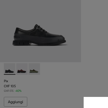
Pix - K100360-032 - Scarpe nere in pelle da uomo.
Pix - K100360-066
Pix - K100360-052
Pix
CHF 105
CHF 175
-40%
Aggiungi