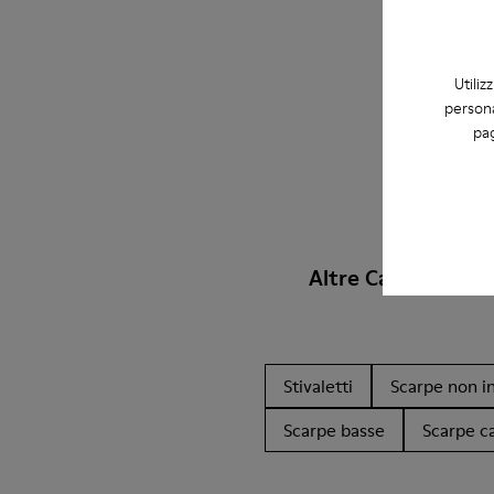
Utiliz
persona
pag
Altre Categorie
Stivaletti
Scarpe non in
Scarpe basse
Scarpe c