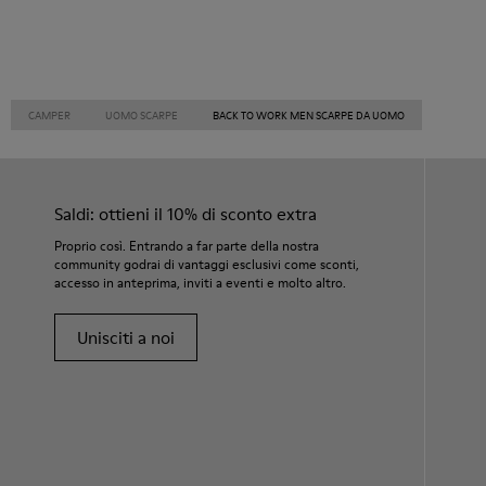
CAMPER
UOMO SCARPE
BACK TO WORK MEN SCARPE DA UOMO
Saldi: ottieni il 10% di sconto extra
Proprio così. Entrando a far parte della nostra
community godrai di vantaggi esclusivi come sconti,
accesso in anteprima, inviti a eventi e molto altro.
Unisciti a noi