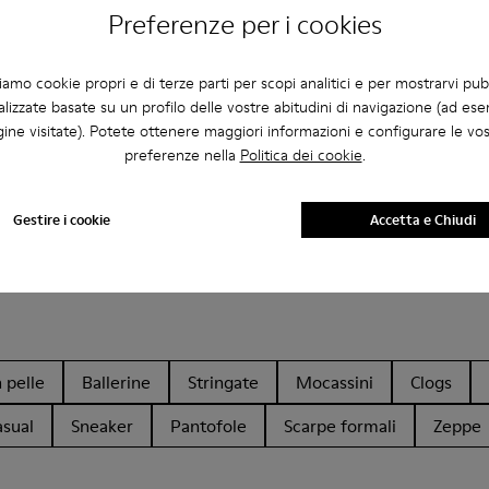
Preferenze per i cookies
ziamo cookie propri e di terze parti per scopi analitici e per mostrarvi pub
lizzate basate su un profilo delle vostre abitudini di navigazione (ad ese
ine visitate). Potete ottenere maggiori informazioni e configurare le vo
preferenze nella
Politica dei cookie
.
Gestire i cookie
Accetta e Chiudi
 pelle
Ballerine
Stringate
Mocassini
Clogs
asual
Sneaker
Pantofole
Scarpe formali
Zeppe