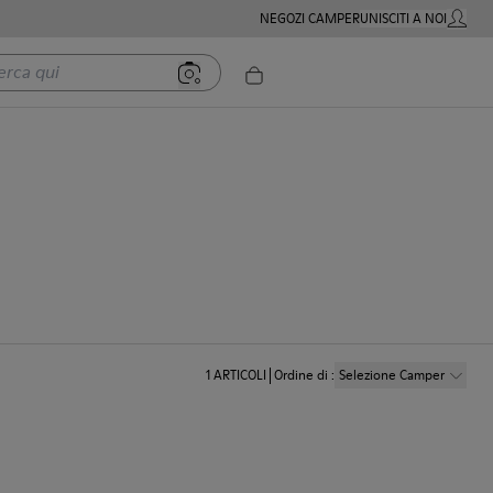
NEGOZI CAMPER
UNISCITI A NOI
MIO AC
 qui
1
ARTICOLI
Ordine di
:
Selezione Camper