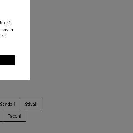
blicità
mpio, le
stre
Sandali
Stivali
Tacchi