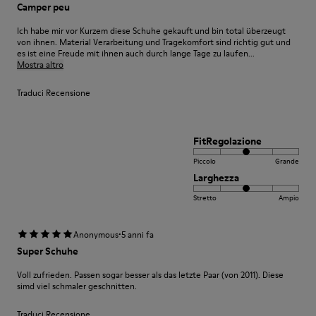
Camper peu
Ich habe mir vor Kurzem diese Schuhe gekauft und bin total überzeugt
von ihnen. Material Verarbeitung und Tragekomfort sind richtig gut und
es ist eine Freude mit ihnen auch durch lange Tage zu laufen...
Mostra altro
Traduci Recensione
FitRegolazione
Piccolo
Grande
Larghezza
Stretto
Ampio
·
Anonymous
5 anni fa
Super Schuhe
Voll zufrieden. Passen sogar besser als das letzte Paar (von 2011). Diese
simd viel schmaler geschnitten.
Traduci Recensione