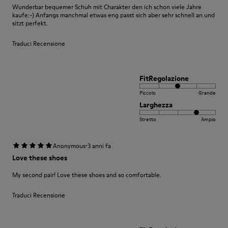
Wunderbar bequemer Schuh mit Charakter den ich schon viele Jahre
kaufe:-) Anfangs manchmal etwas eng passt sich aber sehr schnell an und
sitzt perfekt.
Traduci Recensione
FitRegolazione
Piccolo
Grande
Larghezza
Stretto
Ampio
·
Anonymous
3 anni fa
Love these shoes
My second pair! Love these shoes and so comfortable.
Traduci Recensione