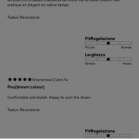
pratique et élégant en même temps
Traduci Recensione
FitRegolazione
Piccolo
Grande
Larghezza
Stretto
Ampio
·
Anonymous
2 anni fa
Peu(brown colour)
Comfortable and stylish. Happy to own the shoes.
Traduci Recensione
FitRegolazione