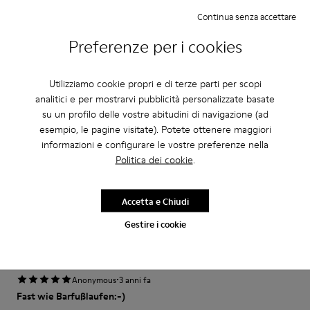
Piccolo
Grande
Continua senza accettare
Larghezza
Stretto
Ampio
Preferenze per i cookies
·
Anonymous
3 anni fa
Utilizziamo cookie propri e di terze parti per scopi
Excelente
analitici e per mostrarvi pubblicità personalizzate basate
Muy comodo excelente compra me gusto
su un profilo delle vostre abitudini di navigazione (ad
esempio, le pagine visitate). Potete ottenere maggiori
Traduci Recensione
informazioni e configurare le vostre preferenze nella
Politica dei cookie
.
FitRegolazione
Accetta e Chiudi
Piccolo
Grande
Larghezza
Gestire i cookie
Stretto
Ampio
·
Anonymous
3 anni fa
Fast wie Barfußlaufen:-)