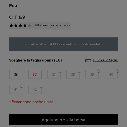
Peu
CHF 199
411 Visualizza recensioni
Iscriviti e ottieni il 10% di sconto su questo modello
Scegliere la taglia
donna
(EU)
Guida alle taglie
35
36
37
38
39
40
41
42
*
Rimangono poche unità
Aggiungere alla borsa