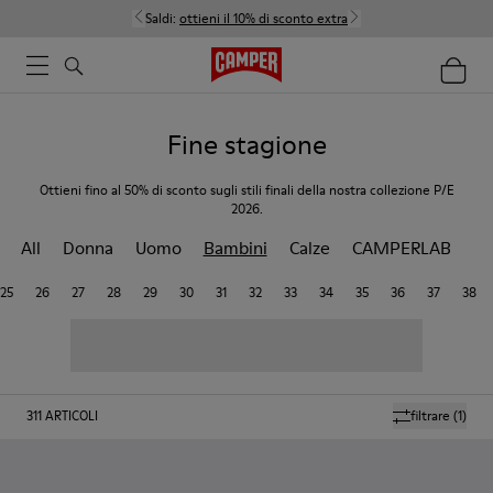
Saldi:
ottieni il 10% di sconto extra
Fine stagione
Ottieni fino al 50% di sconto sugli stili finali della nostra collezione P/E
2026.
All
Donna
Uomo
Bambini
Calze
CAMPERLAB
25
26
27
28
29
30
31
32
33
34
35
36
37
38
311
ARTICOLI
filtrare
(1)