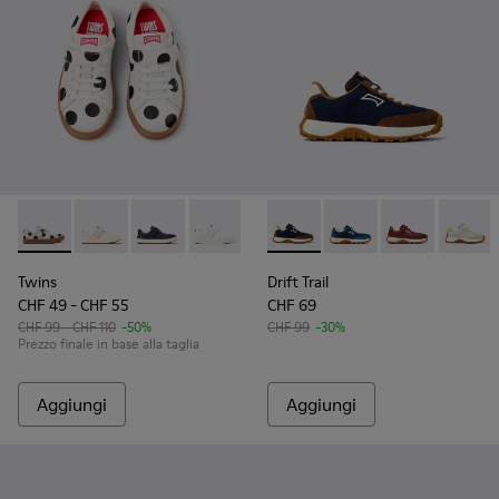
Twins - K800247-031 - Sneakers bianche in pelle per bambini
Twins - K800247-030
Twins - K800247-028
Twins - K800247-024
Drift Trail - K800548-028 - S
Drift Trail - K800548
Drift Trail - 
Drift T
Twins
Drift Trail
CHF 49 - CHF 55
CHF 69
CHF 99 - CHF 110
-50%
CHF 99
-30%
Prezzo finale in base alla taglia
Aggiungi
Aggiungi