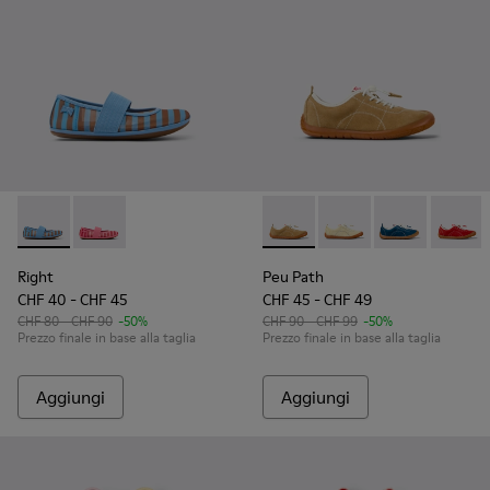
Right - K800696-002 - Ballerine in tessuto e pelle blu per b
Right - K800696-001
Peu Path - K800694-004 - Sn
Peu Path - K800694-00
Peu Path - K80
Peu Pa
Right
Peu Path
CHF 40 - CHF 45
CHF 45 - CHF 49
CHF 80 - CHF 90
-50%
CHF 90 - CHF 99
-50%
Prezzo finale in base alla taglia
Prezzo finale in base alla taglia
Aggiungi
Aggiungi