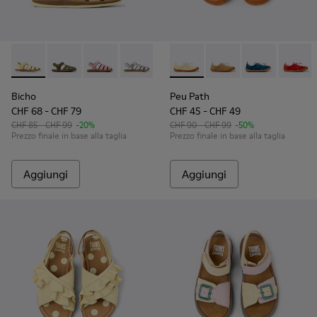
Bicho - 80177-086 - Sandali chiusi in pelle gialla per bambini.
Bicho - 80177-088 - Sandali chiusi in pelle verde per 
Bicho - 80177-083
Bicho - 80177-082
Bicho - 80177-078 - Sandali chiu
Peu Path - K800694-003 - Sne
Bicho - 80177-077 - Sanda
Peu Path - K800694
Bicho - 80177-07
Peu Path - K
Bicho - 8
Peu Pa
Bic
Bicho
Peu Path
CHF 68 - CHF 79
CHF 45 - CHF 49
CHF 85 - CHF 99
-20%
CHF 90 - CHF 99
-50%
Prezzo finale in base alla taglia
Prezzo finale in base alla taglia
Aggiungi
Aggiungi