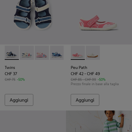
Twins - K800590-011 - Sandali multicolore in tessuto per bam
Twins - K800590-010 - Sandali in tessuto multicolore
Twins - K800590-007
Twins - K800590-006
Twins - K800590-004
Peu Path - K800692-002 - Sca
Peu Path - K800692-00
Twins
Peu Path
CHF 37
CHF 42 - CHF 49
CHF 75
-50%
CHF 85 - CHF 99
-50%
Prezzo finale in base alla taglia
Aggiungi
Aggiungi