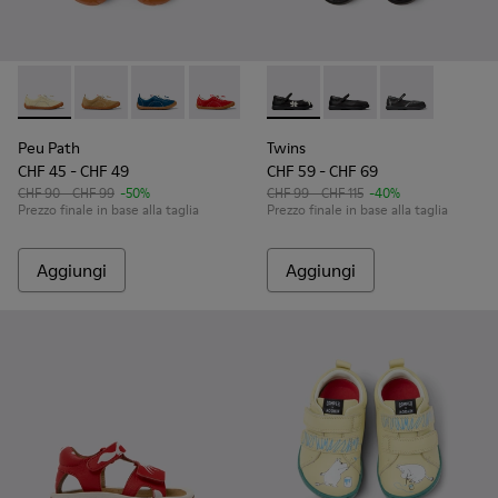
Peu Path - K800694-003 - Sneakers in nabuk giallo per bamb
Peu Path - K800694-004 - Sneakers marroni in nabuk
Peu Path - K800694-002 - Sneakers in pelle n
Peu Path - K800694-001
Twins - K800549-006 - Baller
Twins - K800549-003
Twins - K8005
Peu Path
Twins
CHF 45 - CHF 49
CHF 59 - CHF 69
CHF 90 - CHF 99
-50%
CHF 99 - CHF 115
-40%
Prezzo finale in base alla taglia
Prezzo finale in base alla taglia
Aggiungi
Aggiungi