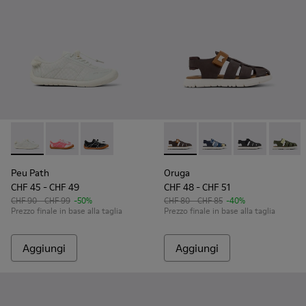
Peu Path - K800691-001 - Sneakers bianche in tessuto per b
Peu Path - K800691-003 - Sneakers rosa in tessuto p
Peu Path - K800691-002 - Sneakers nere in te
Oruga - K800242-034 - Sandali
Oruga - K800242-035 - 
Oruga - K800242
Oruga 
Peu Path
Oruga
CHF 45 - CHF 49
CHF 48 - CHF 51
CHF 90 - CHF 99
-50%
CHF 80 - CHF 85
-40%
Prezzo finale in base alla taglia
Prezzo finale in base alla taglia
Aggiungi
Aggiungi