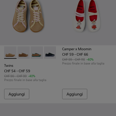
Camper x Moomin
CHF 59 - CHF 66
Twins - K800663-003 - Scarpe multicolore in camoscio e pel
Twins - K800663-007
Twins - K800663-004
Twins - K800663-002
Twins - K800663-001
CHF 99 - CHF 110
-40%
Prezzo finale in base alla taglia
Twins
CHF 54 - CHF 59
CHF 90 - CHF 99
-40%
Prezzo finale in base alla taglia
Aggiungi
Aggiungi