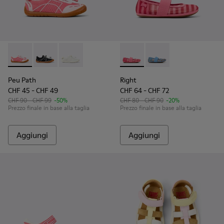
Peu Path - K800691-003 - Sneakers rosa in tessuto per bamb
Peu Path - K800691-002
Peu Path - K800691-001 - Sneakers bianche in
Right - K800696-001 - Balleri
Right - K800696-002
Peu Path
Right
CHF 45 - CHF 49
CHF 64 - CHF 72
CHF 90 - CHF 99
-50%
CHF 80 - CHF 90
-20%
Prezzo finale in base alla taglia
Prezzo finale in base alla taglia
Aggiungi
Aggiungi