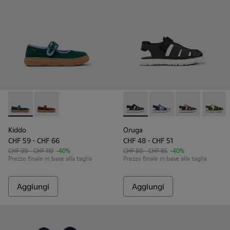
Kiddo - K800662-002 - Scarpe multicolor in Nabuck e pelle 
Kiddo - K800662-001
Oruga - K800242-033 - Sandali
Oruga - K800242-035 - 
Oruga - K80024
Oruga 
Kiddo
Oruga
CHF 59 - CHF 66
CHF 48 - CHF 51
CHF 99 - CHF 110
-40%
CHF 80 - CHF 85
-40%
Prezzo finale in base alla taglia
Prezzo finale in base alla taglia
Aggiungi
Aggiungi