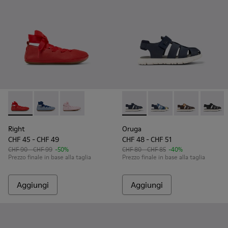
Right - K800674-003 - Ballerine rosse in pelle per bambini.
Right - K800674-002
Right - K800674-001
Oruga - K800242-029 - Sandali
Oruga - K800242-035 - 
Oruga - K80024
Oruga -
Right
Oruga
CHF 45 - CHF 49
CHF 48 - CHF 51
CHF 90 - CHF 99
-50%
CHF 80 - CHF 85
-40%
Prezzo finale in base alla taglia
Prezzo finale in base alla taglia
Aggiungi
Aggiungi