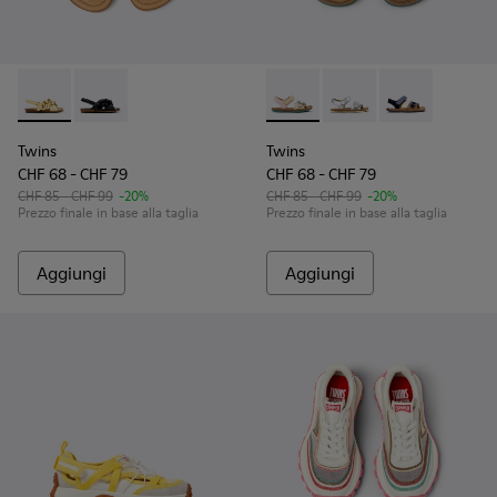
Twins - K800677-001 - Sandali gialli in pelle per bambini.
Twins - K800677-003
Twins - K800672-003 - Sandali
Twins - K800672-004 - 
Twins - K8006
Twins
Twins
CHF 68 - CHF 79
CHF 68 - CHF 79
CHF 85 - CHF 99
-20%
CHF 85 - CHF 99
-20%
Prezzo finale in base alla taglia
Prezzo finale in base alla taglia
Aggiungi
Aggiungi