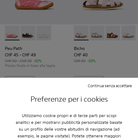
Peu Path - K800691-003 - Sneakers rosa in tessuto per bamb
Peu Path - K800691-002 - Sneakers nere in tessuto p
Peu Path - K800691-001 - Sneakers bianche in
Bicho - 80372-087 - Sandali c
Bicho - 80372-088 - Sa
Bicho - 80372-
Bicho -
Peu Path
Bicho
CHF 45 - CHF 49
CHF 40
CHF 90 - CHF 99
-50%
CHF 80
-50%
Prezzo finale in base alla taglia
Aggiungi
Aggiungi
Continua senza accettare
Preferenze per i cookies
Utilizziamo cookie propri e di terze parti per scopi
analitici e per mostrarvi pubblicità personalizzate basate
su un profilo delle vostre abitudini di navigazione (ad
esempio, le pagine visitate). Potete ottenere maggiori