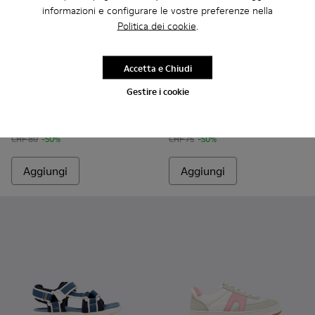
informazioni e configurare le vostre preferenze nella
Politica dei cookie
.
Accetta e Chiudi
Twins - K800678-001 - Sandali in pelle bianchi per bambini.
Twins - K800678-002
Twins - K800628-007 - Sandal
Twins - K800628-00
Twins - K800
Twins 
Gestire i cookie
Twins
Twins
CHF 40
CHF 37
CHF 80
-50%
CHF 75
-50%
Aggiungi
Aggiungi