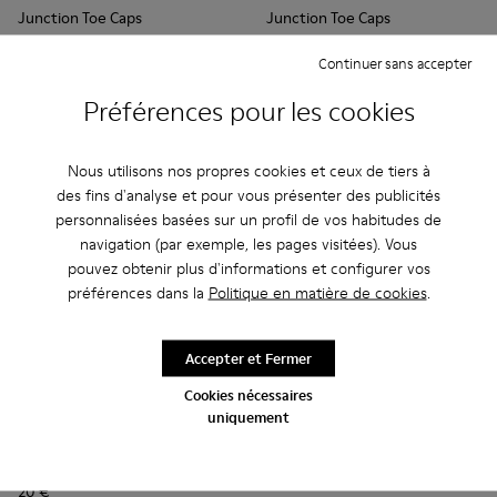
Junction Toe Caps
Junction Toe Caps
20 €
20 €
Continuer sans accepter
Ajouter
Ajouter
Préférences pour les cookies
Nous utilisons nos propres cookies et ceux de tiers à
des fins d'analyse et pour vous présenter des publicités
personnalisées basées sur un profil de vos habitudes de
navigation (par exemple, les pages visitées). Vous
pouvez obtenir plus d'informations et configurer vos
préférences dans la
Politique en matière de cookies
.
Accepter et Fermer
Cookies nécessaires
uniquement
Junction Toe Caps - KS00063-002 - Renforts d'orteils en ca
Junction Toe Caps - KS00063-044
Junction Toe Caps - KS00063-043
Junction Toe Caps - KS00063-039
Junction Toe Caps - KS00063-0
Junction Toe Caps - KS
Junction Toe Cap
Junction 
Jun
Junction Toe Caps
20 €