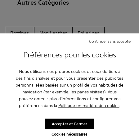
Autres Catégories
Bottines
Non Leather
Ballerines
Continuer sans accepter
Chaussures à lacets
Mocassins
Clogs
Préférences pour les cookies
Sandales
Bottes
Chaussures casual
Baskets
Chaussons
Chaussures habillées
Nous utilisons nos propres cookies et ceux de tiers à
des fins d'analyse et pour vous présenter des publicités
Chaussures à plateau
À talon
personnalisées basées sur un profil de vos habitudes de
navigation (par exemple, les pages visitées). Vous
pouvez obtenir plus d'informations et configurer vos
préférences dans la
Politique en matière de cookies
.
Accepter et Fermer
Cookies nécessaires
CAMPER
HOMME
ARCHIVE COLLECTION ACCESSORIES
ACCESSOIRES
ACCESSOIRES POUR HOMME