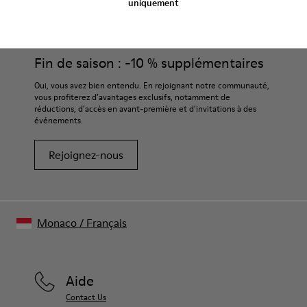
uniquement
Fin de saison : -10 % supplémentaires
Oui, vous avez bien entendu. En rejoignant notre communauté,
vous profiterez d’avantages exclusifs, notamment de
réductions, d’accès en avant-première et d’invitations à des
événements.
Rejoignez-nous
Monaco
/
Français
Aide
Contact Us