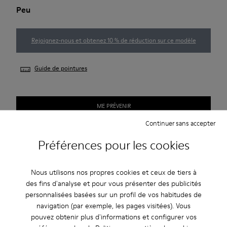
Peu
Rejoignez-nous et obtenez 10 % de réduction sur ce modèle
Guide de pointures
ME PRÉVENIR
Continuer sans accepter
Préférences pour les cookies
Livraison standard gratuite pour les achats de plus de 45€
Livraison standard gratuite pour les achats de plus de 45€
Nous utilisons nos propres cookies et ceux de tiers à
des fins d'analyse et pour vous présenter des publicités
Période de garantie de 2 ans.
personnalisées basées sur un profil de vos habitudes de
navigation (par exemple, les pages visitées). Vous
Description
pouvez obtenir plus d'informations et configurer vos