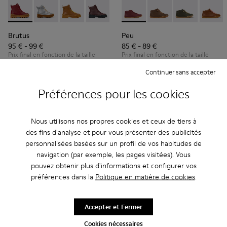
Brutus - K900179-014 - Bottes à lacets en cuir bordeaux
Brutus - K900179-035
Brutus - K900179-032
Brutus - K900179-031 - Bottines en cui
Brutus - K900179-027
Peu - 90019-113 - Burgundy
Brutus - K900179-026
Peu - 90019-131
Brutus - K900179
Peu - 90019-1
Brutus - 
Peu - 9
Bru
Brutus
Peu
95 € - 99 €
85 € - 89 €
Prix final en fonction de la taille
Prix final en fonction de la taille
Continuer sans accepter
Ajouter
Ajouter
Préférences pour les cookies
Nous utilisons nos propres cookies et ceux de tiers à
des fins d'analyse et pour vous présenter des publicités
personnalisées basées sur un profil de vos habitudes de
navigation (par exemple, les pages visitées). Vous
pouvez obtenir plus d'informations et configurer vos
préférences dans la
Politique en matière de cookies
.
Accepter et Fermer
Cookies nécessaires