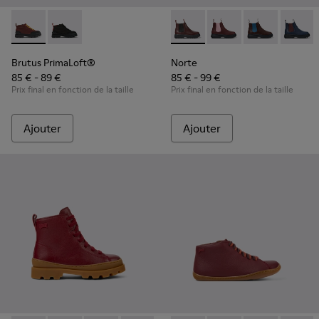
Brutus PrimaLoft® - K900275-005 - Bottines bordeaux
Brutus PrimaLoft® - K900275-006
Norte - K900149-017 - Bottes
Norte - K900149-026 -
Norte - K9001
Norte 
Brutus PrimaLoft®
Norte
85 € - 89 €
85 € - 99 €
Prix final en fonction de la taille
Prix final en fonction de la taille
Ajouter
Ajouter